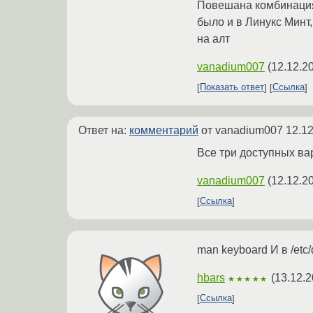
Повешана комбинация 
было и в Линукс Минт,
на алт
vanadium007
(
12.12.2
Показать ответ
Ссылка
Ответ на:
комментарий
от vanadium007
12.12
Все три доступных ва
vanadium007
(
12.12.2
Ссылка
man keyboard И в /etc
hbars
(
13.12.2
★★★★★
Ссылка