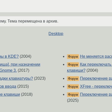
ему. Тема перемещена в архив.
Desktop
ры в KDE?
(2004)
Не меняется рас
Форум
авиша], при назначении
Как переключать 
Форум
 Gnome 3.
(2017)
клавиши?
(2004)
адки клавиатуры?
(2023)
Переключение рас
Форум
ов ввода
(2015)
XFree - переключе
Форум
ие клавиши
(2018)
Переключение ра
Форум
(2025)