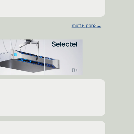
mutt и pop3
→