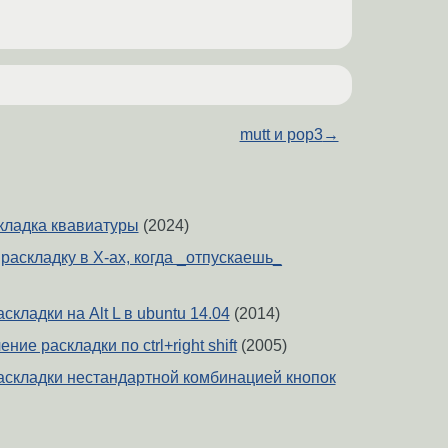
mutt и pop3
→
кладка квавиатуры
(2024)
раскладку в X-ах, когда _отпускаешь_
кладки на Alt L в ubuntu 14.04
(2014)
ние раскладки по ctrl+right shift
(2005)
складки нестандартной комбинацией кнопок