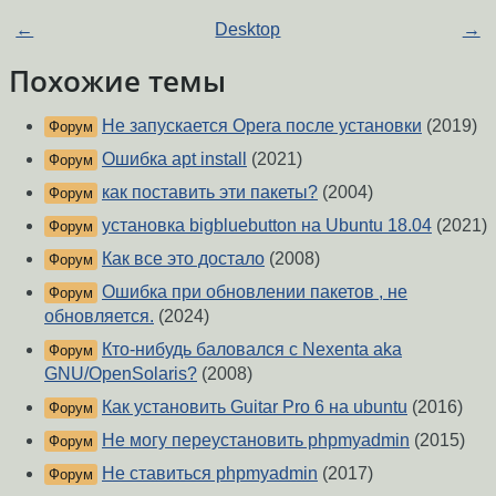
←
Desktop
→
Похожие темы
Не запускается Opera после установки
(2019)
Форум
Ошибка apt install
(2021)
Форум
как поставить эти пакеты?
(2004)
Форум
установка bigbluebutton на Ubuntu 18.04
(2021)
Форум
Как все это достало
(2008)
Форум
Ошибка при обновлении пакетов , не
Форум
обновляется.
(2024)
Кто-нибудь баловался с Nexenta aka
Форум
GNU/OpenSolaris?
(2008)
Как установить Guitar Pro 6 на ubuntu
(2016)
Форум
Не могу переустановить phpmyadmin
(2015)
Форум
Не ставиться phpmyadmin
(2017)
Форум