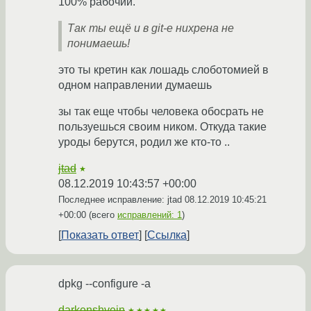
100% рабочий.
Так ты ещё и в git-е нихрена не
понимаешь!
это ты кретин как лошадь слоботомией в
одном направлении думаешь
зы так еще чтобы человека обосрать не
пользуешься своим ником. Откуда такие
уроды берутся, родил же кто-то ..
jtad
★
08.12.2019 10:43:57 +00:00
Последнее исправление: jtad
08.12.2019 10:45:21
+00:00
(всего
исправлений: 1
)
Показать ответ
Ссылка
dpkg --configure -a
darkenshvein
★★★★★