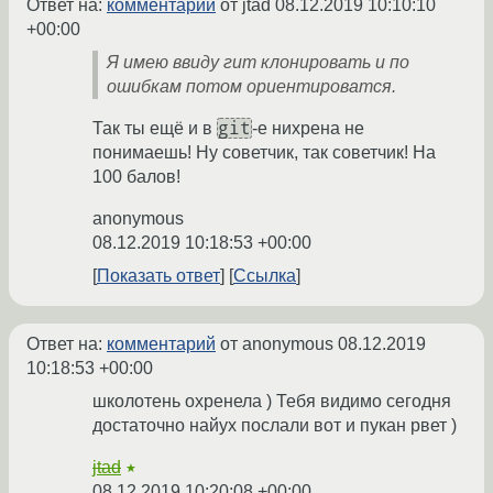
Ответ на:
комментарий
от jtad
08.12.2019 10:10:10
+00:00
Я имею ввиду гит клонировать и по
ошибкам потом ориентироватся.
git
Так ты ещё и в
-е нихрена не
понимаешь! Ну советчик, так советчик! На
100 балов!
anonymous
08.12.2019 10:18:53 +00:00
Показать ответ
Ссылка
Ответ на:
комментарий
от anonymous
08.12.2019
10:18:53 +00:00
школотень охренела ) Тебя видимо сегодня
достаточно найух послали вот и пукан рвет )
jtad
★
08.12.2019 10:20:08 +00:00