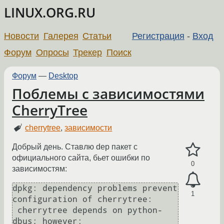
LINUX.ORG.RU
Новости
Галерея
Статьи
Регистрация
-
Вход
Форум
Опросы
Трекер
Поиск
Форум
—
Desktop
Поблемы с зависимостями
CherryTree
cherrytree
,
зависимости
Добрый день. Ставлю dep пакет с
официального сайта, бьет ошибки по
0
зависимостям:
dpkg: dependency problems prevent 
1
configuration of cherrytree:

 cherrytree depends on python-
dbus; however:
