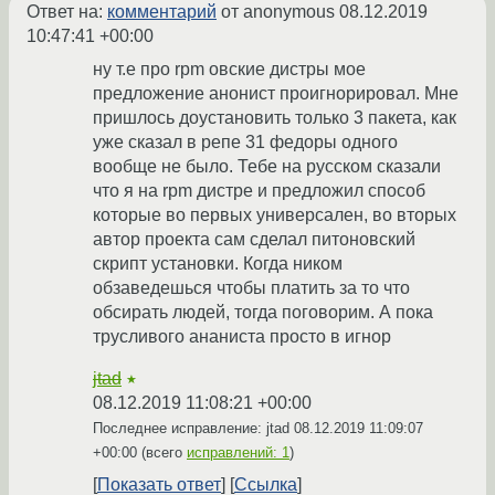
Ответ на:
комментарий
от anonymous
08.12.2019
10:47:41 +00:00
ну т.е про rpm овские дистры мое
предложение анонист проигнорировал. Мне
пришлось доустановить только 3 пакета, как
уже сказал в репе 31 федоры одного
вообще не было. Тебе на русском сказали
что я на rpm дистре и предложил способ
которые во первых универсален, во вторых
автор проекта сам сделал питоновский
скрипт установки. Когда ником
обзаведешься чтобы платить за то что
обсирать людей, тогда поговорим. А пока
трусливого ананиста просто в игнор
jtad
★
08.12.2019 11:08:21 +00:00
Последнее исправление: jtad
08.12.2019 11:09:07
+00:00
(всего
исправлений: 1
)
Показать ответ
Ссылка