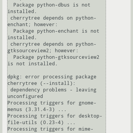
  Package python-dbus is not 
installed.

 cherrytree depends on python-
enchant; however:

  Package python-enchant is not 
installed.

 cherrytree depends on python-
gtksourceview2; however:

  Package python-gtksourceview2 
is not installed.

dpkg: error processing package 
cherrytree (--install):

 dependency problems - leaving 
unconfigured

Processing triggers for gnome-
menus (3.31.4-3) ...

Processing triggers for desktop-
file-utils (0.23-4) ...

Processing triggers for mime-