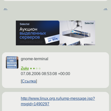
←
→
gnome-terminal
Zulu
★★☆☆
07.08.2006 08:53:08 +00:00
Ссылка
http://www.linux.org.ru/jump-message.jsp?
msgid=1490297