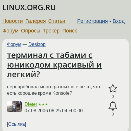
LINUX.ORG.RU
Новости
Галерея
Статьи
Регистрация
-
Вход
Форум
Опросы
Трекер
Поиск
Форум
—
Desktop
терминал с табами с
юникодом красивый и
легкий?
перепробовал много разных все не то, что
есть хорошее кроме Konsole?
0
Dieter
★★★
07.08.2006 08:25:04 +00:00
0
Ссылка