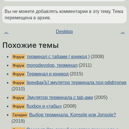
Вы не можете добавлять комментарии в эту тему. Тема
перемещена в архив.
←
Desktop
→
Похожие темы
терминал с табами ( юникод )
(2008)
Форум
monodevolop, терминал
(2011)
Форум
Терминал и юникод
(2015)
Форум
[винфакЪ] эмулятор терминала под оффтопик
Форум
(2010)
Эмулятор терминала с tab-ами
(2005)
Форум
fluxbox и «табы»
(2008)
Форум
Выбор терминала. Konsole или Jonsole?
Галерея
(2019)