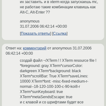
их заставить. и в xterm когда запускаешь mc,
не работаю такие комбинации клавишь как
Alt-C, Alt-Enter ??
anonymous
31.07.2006 06:42:14 +00:00
Показать ответы
Ссылка
Ответ на:
комментарий
от anonymous
31.07.2006
06:42:14 +00:00
создай файл ~/XTerm ! ! XTerm resource file !
*foreground: gray XTerm*cursorColor:
darkgreen XTerm*background: black
XTerm*scrollBar: True XTerm*saveLines:
10000 XTerm*font: -misc-fixed-medium-r-
normal--18-120-100-100-c-90-koi8-r
XTerm*sunKeyboard: true
XTerm*metaSendsEscape: true
и с клавой и со шрифтами будет все