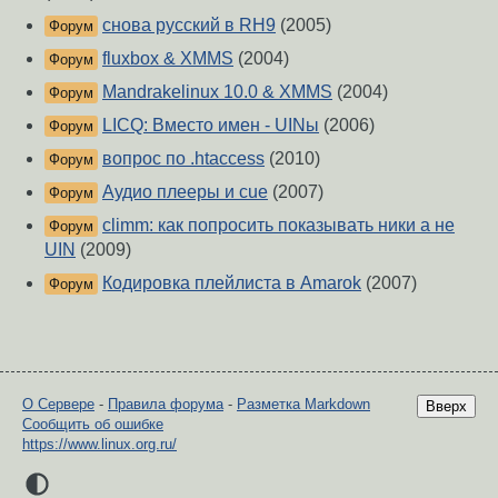
снова русский в RH9
(2005)
Форум
fluxbox & XMMS
(2004)
Форум
Mandrakelinux 10.0 & XMMS
(2004)
Форум
LICQ: Вместо имен - UINы
(2006)
Форум
вопрос по .htaccess
(2010)
Форум
Аудио плееры и cue
(2007)
Форум
climm: как попросить показывать ники а не
Форум
UIN
(2009)
Кодировка плейлиста в Amarok
(2007)
Форум
О Сервере
-
Правила форума
-
Разметка Markdown
Вверх
Сообщить об ошибке
https://www.linux.org.ru/