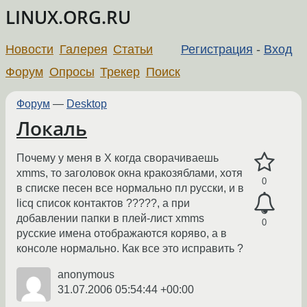
LINUX.ORG.RU
Новости
Галерея
Статьи
Регистрация
-
Вход
Форум
Опросы
Трекер
Поиск
Форум
—
Desktop
Локаль
Почему у меня в X когда сворачиваешь
xmms, то заголовок окна кракозяблами, хотя
0
в списке песен все нормально пл русски, и в
licq список контактов ?????, а при
добавлении папки в плей-лист xmms
0
русские имена отображаются коряво, а в
консоле нормально. Как все это исправить ?
anonymous
31.07.2006 05:54:44 +00:00