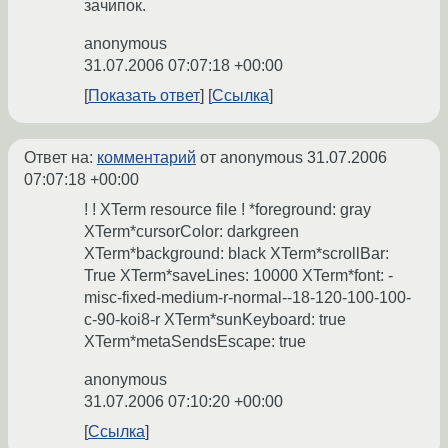
зачипок.
anonymous
31.07.2006 07:07:18 +00:00
Показать ответ
Ссылка
Ответ на:
комментарий
от anonymous
31.07.2006
07:07:18 +00:00
! ! XTerm resource file ! *foreground: gray
XTerm*cursorColor: darkgreen
XTerm*background: black XTerm*scrollBar:
True XTerm*saveLines: 10000 XTerm*font: -
misc-fixed-medium-r-normal--18-120-100-100-
c-90-koi8-r XTerm*sunKeyboard: true
XTerm*metaSendsEscape: true
anonymous
31.07.2006 07:10:20 +00:00
Ссылка