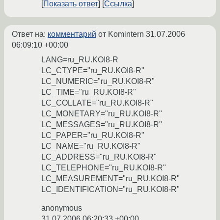
Показать ответ
Ссылка
Ответ на:
комментарий
от Komintern
31.07.2006
06:09:10 +00:00
LANG=ru_RU.KOI8-R
LC_CTYPE="ru_RU.KOI8-R"
LC_NUMERIC="ru_RU.KOI8-R"
LC_TIME="ru_RU.KOI8-R"
LC_COLLATE="ru_RU.KOI8-R"
LC_MONETARY="ru_RU.KOI8-R"
LC_MESSAGES="ru_RU.KOI8-R"
LC_PAPER="ru_RU.KOI8-R"
LC_NAME="ru_RU.KOI8-R"
LC_ADDRESS="ru_RU.KOI8-R"
LC_TELEPHONE="ru_RU.KOI8-R"
LC_MEASUREMENT="ru_RU.KOI8-R"
LC_IDENTIFICATION="ru_RU.KOI8-R"
anonymous
31.07.2006 06:20:33 +00:00