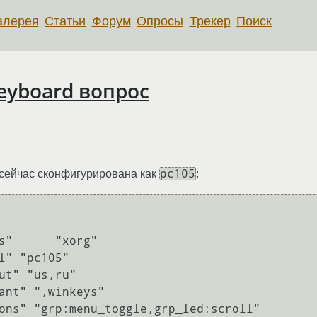
алерея
Статьи
Форум
Опросы
Трекер
Поиск
eyboard вопрос
pc105
 сейчас сконфигурирована как
: