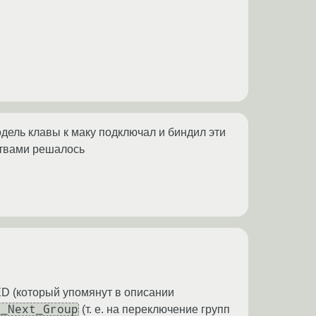
дель клавы к маку подключал и биндил эти
ствами решалось
ED (который упомянут в описании
O_Next_Group
(т. е. на переключение групп