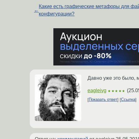
Какие есть графические метафоры для фа
←
конфигурации?
Давно уже это было, 
eagleivg
(
25.0
★★★★★
Показать ответ
Ссылка