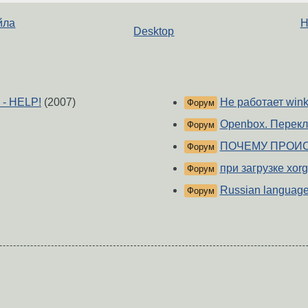
йла
Н
Desktop
i - HELP!
(2007)
Не работает wink
Форум
Openbox. Перекл
Форум
ПОЧЕМУ ПРОИС
Форум
при загрузке xor
Форум
Russian languag
Форум