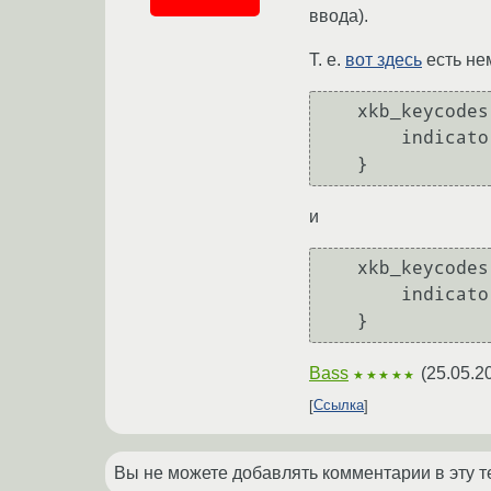
ввода).
Т. е.
вот здесь
есть не
   xkb_keycodes {

       indicator 4 = "LED4";

и
   xkb_keycodes {

       indicator 4 = "Compose";

Bass
(
25.05.2
★★★★★
Ссылка
Вы не можете добавлять комментарии в эту т