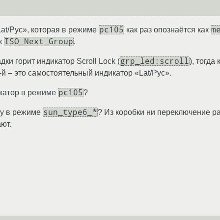
pc105
m
at/Рус», которая в режиме
как раз опознаётся как
ISO_Next_Group
к
.
grp_led:scroll
ки горит индикатор Scroll Lock (
), тогда
4-й – это самостоятельный индикатор «Lat/Рус».
pc105
икатор в режиме
?
sun_type6_*
ру в режиме
? Из коробки ни переключение рас
ают.