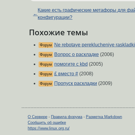
Какие есть графические метафоры для фа
←
конфигурации?
Похожие темы
Ne rebotaye pereklucheniye raskladk
Форум
Вопрос о раскладке
(2006)
Форум
помогите с kbd
(2005)
Форум
£ вместо #
(2008)
Форум
Пропуск раскладки
(2009)
Форум
О Сервере
-
Правила форума
-
Разметка Markdown
Сообщить об ошибке
https://www.linux.org.ru/