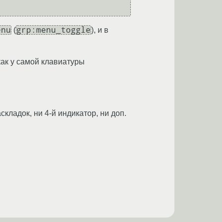
enu
grp:menu_toggle
(
), и в
 как у самой клавиатуры
кладок, ни 4-й индикатор, ни доп.