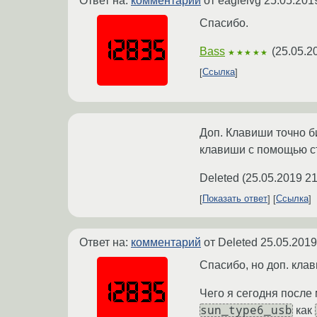
Ответ на:
комментарий
от eagleivg
25.05.201
Спасибо.
Bass
(
25.05.2
★★★★★
Ссылка
Доп. Клавиши точно б
клавиши с помощью ст
Deleted
(
25.05.2019 21
Показать ответ
Ссылка
Ответ на:
комментарий
от Deleted
25.05.2019
Спасибо, но доп. кла
Чего я сегодня после
sun_type6_usb
как