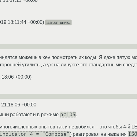
9 18:07:11 +00:00
019 18:11:44 +00:00
)
автор топика
индятся можешь в xev посмотреть их коды. Я даже пятую мо
оронней утилиты, а уж на линуксе это стандартными сред
:18:06 +00:00
)
 21:18:06 +00:00
pc105
виши работают и в режиме
.
 многочисленных опытов так и не добился – это чтобы 4-й L
indicator 4 = "Compose"
IS
) реагировал на нажатия