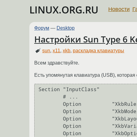
LINUX.ORG.RU
Новости
Г
Форум
—
Desktop
Настройки Sun Type 6 K
sun
,
x11
,
xkb
,
раскладка клавиатуры
Всем здравствуйте.
Есть упомянутая клавиатура (USB), которая
Section "InputClass"

        # ...

        Option          "XkbRules"      "xorg"

        Option          "XkbModel" "pc105"

        Option          "XkbLayout" "us,ru"

        Option          "XkbVariant" ",winkeys"

        Option          "XkbOptions" "grp:menu_toggle,grp_led:scroll"
