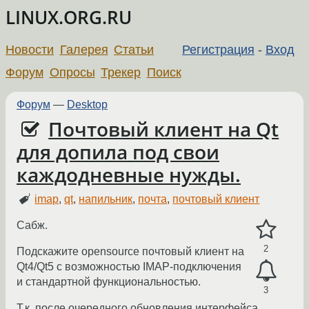
LINUX.ORG.RU
Новости
Галерея
Статьи
Регистрация
-
Вход
Форум
Опросы
Трекер
Поиск
Форум
—
Desktop
Почтовый клиент на Qt
для допила под свои
каждодневные нужды.
imap
,
qt
,
напильник
,
почта
,
почтовый клиент
Сабж.
2
Подскажите opensource почтовый клиент на
Qt4/Qt5 с возможностью IMAP-подключения
и стандартной функциональностью.
3
Т.к. после очередного обновления интерфейса