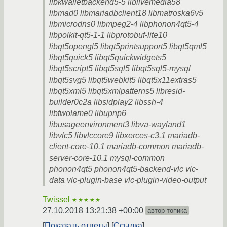
libkwalletbackend5-5 liblivemedia58
libmad0 libmariadbclient18 libmatroska6v5
libmicrodns0 libmpeg2-4 libphonon4qt5-4
libpolkit-qt5-1-1 libprotobuf-lite10
libqt5opengl5 libqt5printsupport5 libqt5qml5
libqt5quick5 libqt5quickwidgets5
libqt5script5 libqt5sql5 libqt5sql5-mysql
libqt5svg5 libqt5webkit5 libqt5x11extras5
libqt5xml5 libqt5xmlpatterns5 libresid-
builder0c2a libsidplay2 libssh-4
libtwolame0 libupnp6
libusageenvironment3 libva-wayland1
libvlc5 libvlccore9 libxerces-c3.1 mariadb-
client-core-10.1 mariadb-common mariadb-
server-core-10.1 mysql-common
phonon4qt5 phonon4qt5-backend-vlc vlc-
data vlc-plugin-base vlc-plugin-video-output
Twissel
★★★★★
27.10.2018 13:21:38 +00:00
автор топика
Показать ответы
Ссылка