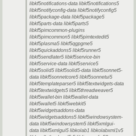
libkf5notifications-data libkf5notifications5
libkf5notifyconfig-data libkf5notifyconfig5
libkf5package-data libkf5package5
libkf5parts-data libkf5parts5
libkf5pimcommon-plugins
libkf5pimcommon5 libkf5pimtextedit5
libkf5plasma5 libkf5qgpgme5
libkf5quickaddons5 libkf5runner5
libkf5sendlater5 libkf5service-bin
libkf5service-data libkf5service5
libkf5solid5 libkf5solid5-data libkf5sonnet5-
data libkf5sonnetcore5 libkf5sonnetui5
libkf5templateparser5 libkf5textwidgets-data
libkf5textwidgets5 libkf5threadweaver5
libkf5wallet-bin libkf5wallet-data
libkf5wallet5 libkf5webkit5
libkf5widgetsaddons-data
libkf5widgetsaddons5 libkf5windowsystem-
data libkf5windowsystem5 libkf5xmlgui-
data libkf5xmlgui5 libkolab1 libkolabxml1v5