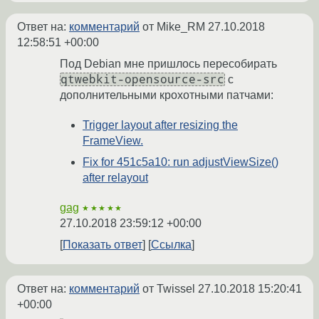
Ответ на:
комментарий
от Mike_RM
27.10.2018
12:58:51 +00:00
Под Debian мне пришлось пересобирать
qtwebkit-opensource-src
с
дополнительными крохотными патчами:
Trigger layout after resizing the
FrameView.
Fix for 451c5a10: run adjustViewSize()
after relayout
gag
★★★★★
27.10.2018 23:59:12 +00:00
Показать ответ
Ссылка
Ответ на:
комментарий
от Twissel
27.10.2018 15:20:41
+00:00