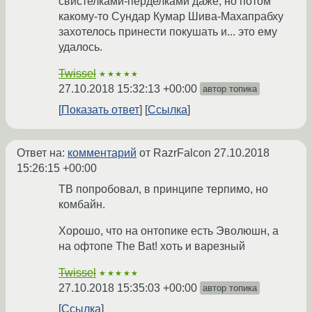
свистелками-перделками даже, но потом
какому-то Сундар Кумар Шива-Махапрабху
захотелось принести покушать и... это ему
удалось.
Twissel
★★★★★
27.10.2018 15:32:13 +00:00
автор топика
Показать ответ
Ссылка
Ответ на:
комментарий
от RazrFalcon
27.10.2018
15:26:15 +00:00
TB попробовал, в принципе терпимо, но
комбайн.
Хорошо, что на онтопике есть Эволюшн, а
на офтопе The Bat! хоть и варезный
Twissel
★★★★★
27.10.2018 15:35:03 +00:00
автор топика
Ссылка