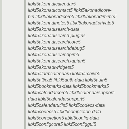
libkf5akonadicalendar5
libkf5akonadicontact5 libkf5akonadicore-
bin libkf5akonadicore5 libkf5akonadimime5
libkf5akonadinotes5 libkf5akonadiprivate5
libkf5akonadisearch-data
libkf5akonadisearch-plugins
libkf5akonadisearchcore5
libkf5akonadisearchdebug5
libkf5akonadisearchpim5
libkf5akonadisearchxapian5
libkf5akonadiwidgets5
libkf5alarmcalendar5 libkf5archive5
libkf5attica5 libkf5auth-data libkf5auth5
libkf5bookmarks-data libkf5bookmarks5
libkf5calendarcore5 libkf5calendarsupport-
data libkf5calendarsupport5
libkf5calendarutils5 libkf5codecs-data
libkf5codecs5 libkf5completion-data
libkf5completion5 libkf5config-data
libkf5configcore5 libkf5configgui5