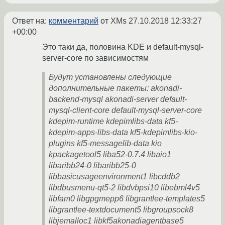
Ответ на:
комментарий
от XMs
27.10.2018 12:33:27
+00:00
Это таки да, половина KDE и default-mysql-
server-core по зависимостям
Будут установлены следующие
дополнительные пакеты: akonadi-
backend-mysql akonadi-server default-
mysql-client-core default-mysql-server-core
kdepim-runtime kdepimlibs-data kf5-
kdepim-apps-libs-data kf5-kdepimlibs-kio-
plugins kf5-messagelib-data kio
kpackagetool5 liba52-0.7.4 libaio1
libaribb24-0 libaribb25-0
libbasicusageenvironment1 libcddb2
libdbusmenu-qt5-2 libdvbpsi10 libebml4v5
libfam0 libgpgmepp6 libgrantlee-templates5
libgrantlee-textdocument5 libgroupsock8
libjemalloc1 libkf5akonadiagentbase5