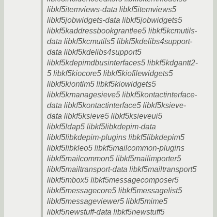
libkf5itemviews-data libkf5itemviews5
libkf5jobwidgets-data libkf5jobwidgets5
libkf5kaddressbookgrantlee5 libkf5kcmutils-
data libkf5kcmutils5 libkf5kdelibs4support-
data libkf5kdelibs4support5
libkf5kdepimdbusinterfaces5 libkf5kdgantt2-
5 libkf5kiocore5 libkf5kiofilewidgets5
libkf5kiontlm5 libkf5kiowidgets5
libkf5kmanagesieve5 libkf5kontactinterface-
data libkf5kontactinterface5 libkf5ksieve-
data libkf5ksieve5 libkf5ksieveui5
libkf5ldap5 libkf5libkdepim-data
libkf5libkdepim-plugins libkf5libkdepim5
libkf5libkleo5 libkf5mailcommon-plugins
libkf5mailcommon5 libkf5mailimporter5
libkf5mailtransport-data libkf5mailtransport5
libkf5mbox5 libkf5messagecomposer5
libkf5messagecore5 libkf5messagelist5
libkf5messageviewer5 libkf5mime5
libkf5newstuff-data libkf5newstuff5