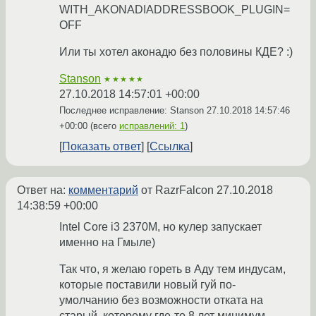
WITH_AKONADIADDRESSBOOK_PLUGIN=
OFF
Или ты хотел аконадю без половины КДЕ? :)
Stanson
★★★★★
27.10.2018 14:57:01 +00:00
Последнее исправление: Stanson
27.10.2018 14:57:46
+00:00
(всего
исправлений: 1
)
Показать ответ
Ссылка
Ответ на:
комментарий
от RazrFalcon
27.10.2018
14:38:59 +00:00
Intel Core i3 2370M, но кулер запускает
именно на Гмыле)
Так что, я желаю гореть в Аду тем индусам,
которые поставили новый гуй по-
умолчанию без возможности отката на
старый, которому где-то 8 лет минимум.