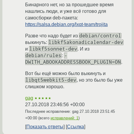
Бинарного нет, но за прошедшее время
нашлись люди, и уже всё готово для
самосборки deb-пакета:
https://salsa.debian.org/lxqt-team/trojita
debian/control
Разве что надо будет из
libkf5akonadicalendar-dev
выкинуть:
libkf5sonnet-dev
и
. И из
debian/rules
-
:
DWITH_ABOOKADDRESSBOOK_PLUGIN=ON
.
Вот бы ещё можно было выкинуть и
libqt5webkit5-dev
, но это было бы уже
слишком хорошо.
gag
★★★★★
27.10.2018 23:46:56 +00:00
Последнее исправление: gag
27.10.2018 23:51:45
+00:00
(всего
исправлений: 1
)
Показать ответы
Ссылка