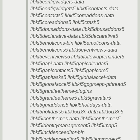
libkf5configwidgets-data
libkf5configwidgets5 libkf5contacts-data
libkf5contacts5 libkf5coreaddons-data
libkf5coreaddons5 libkf5crash5
libkf5dbusaddons-data libkf5dbusaddons5
libkf5declarative-data libkf5declarative5
libkf5emoticons-bin libkf5emoticons-data
libkf5emoticons5 libkf5eventviews-data
libkf5eventviews5 libkf5followupreminder5
libkf5gapi-data libkf5gapicalendar5
libkf5gapicontacts5 libkf5gapicore5
libkf5gapitasks5 libkf5globalaccel-data
libkf5globalaccel5 libkf5gpgmepp-pthread5
libkf5grantleetheme-plugins
libkf5grantleetheme5 libkf5gravatar5
libkf5guiaddons5 libkf5holidays-data
libkf5holidays5 libkf5i18n-data libkf5i18n5
libkf5iconthemes-data libkf5iconthemes5
libkf5identitymanagement5 libkf5imap5
libkf5incidenceeditor-bin
libkf5incidenceeditor5 libkf5itemmodels5