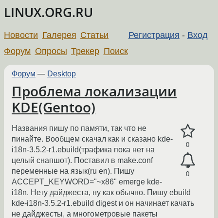
LINUX.ORG.RU
Новости
Галерея
Статьи
Регистрация
-
Вход
Форум
Опросы
Трекер
Поиск
Форум
—
Desktop
Проблема локализации
KDE(Gentoo)
Названия пишу по памяти, так что не
пинайте. Вообщем скачал как и сказано kde-
0
i18n-3.5.2-r1.ebuild(трафика пока нет на
целый снапшот). Поставил в make.conf
переменные на язык(ru en). Пишу
0
ACCEPT_KEYWORD="~x86" emerge kde-
i18n. Нету дайджеста, ну как обычно. Пишу ebuild
kde-i18n-3.5.2-r1.ebuild digest и он начинает качать
не дайджесты, а многометровые пакеты