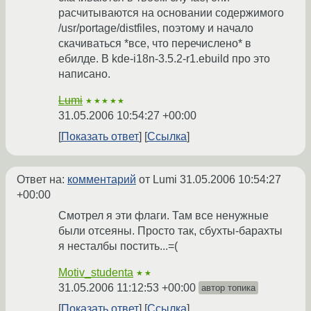
расчитываются на основании содержимого
/usr/portage/distfiles, поэтому и начало
скачиваться *все, что перечислено* в
ебилде. В kde-i18n-3.5.2-r1.ebuild про это
написано.
Lumi
★★★★★
31.05.2006 10:54:27 +00:00
Показать ответ
Ссылка
Ответ на:
комментарий
от Lumi
31.05.2006 10:54:27
+00:00
Смотрел я эти флаги. Там все ненужные
были отсеяны. Просто так, сбухты-барахты
я несталбы постить...=(
Motiv_studenta
★★
31.05.2006 11:12:53 +00:00
автор топика
Показать ответ
Ссылка