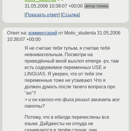
31.05.2006 10:38:07 +00:00
автор топика
Показать ответ
Ссылка
Ответ на:
комментарий
от Motiv_studenta
31.05.2006
10:38:07 +00:00
Я не считаю тебя тупым, я считаю тебя
невнимательным. Посмотри на
приведённый мной выхлоп emerge -pv, там
есть содержимое переменных USE и
LINGUAS. Я уверен, что от тебя эти
переменные тоже не утаивают. Что я
должен думать после твоего вопроса про
"en"?
> и он какого-то фига решил закачать все
пакеты?
Потому, что в ебилде перечислены все
языки. Дайджесты ни отнуда не
скачиваются в твоём случае, они