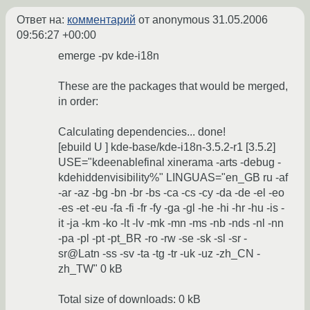
Ответ на:
комментарий
от anonymous
31.05.2006
09:56:27 +00:00
emerge -pv kde-i18n
These are the packages that would be merged,
in order:
Calculating dependencies... done!
[ebuild U ] kde-base/kde-i18n-3.5.2-r1 [3.5.2]
USE="kdeenablefinal xinerama -arts -debug -
kdehiddenvisibility%" LINGUAS="en_GB ru -af
-ar -az -bg -bn -br -bs -ca -cs -cy -da -de -el -eo
-es -et -eu -fa -fi -fr -fy -ga -gl -he -hi -hr -hu -is -
it -ja -km -ko -lt -lv -mk -mn -ms -nb -nds -nl -nn
-pa -pl -pt -pt_BR -ro -rw -se -sk -sl -sr -
sr@Latn -ss -sv -ta -tg -tr -uk -uz -zh_CN -
zh_TW" 0 kB
Total size of downloads: 0 kB