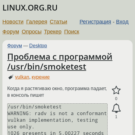
LINUX.ORG.RU
Новости
Галерея
Статьи
Регистрация
-
Вход
Форум
Опросы
Трекер
Поиск
Форум
—
Desktop
Проблема с программой
/usr/bin/smoketest
vulkan
,
курение
Когда я растягиваю окно, программа падает,
в консоль пишет
0
/usr/bin/smoketest

WARNING: radv is not a conformant 
1
vulkan implementation, testing 
use only.

1026 presents in 5.00227 seconds 