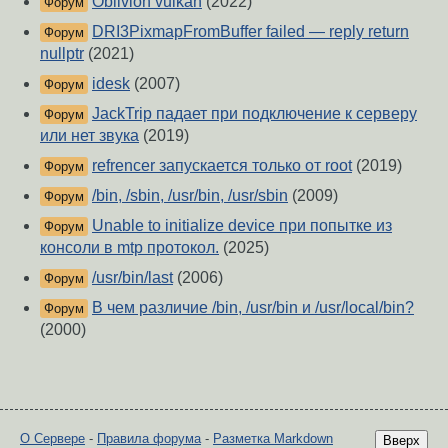
Oblivion vulkan
(2022)
Форум
DRI3PixmapFromBuffer failed — reply return
Форум
nullptr
(2021)
idesk
(2007)
Форум
JackTrip падает при подключение к серверу
Форум
или нет звука
(2019)
refrencer запускается только от root
(2019)
Форум
/bin, /sbin, /usr/bin, /usr/sbin
(2009)
Форум
Unable to initialize device при попытке из
Форум
консоли в mtp протокол.
(2025)
/usr/bin/last
(2006)
Форум
В чем различие /bin, /usr/bin и /usr/local/bin?
Форум
(2000)
О Сервере
-
Правила форума
-
Разметка Markdown
Вверх