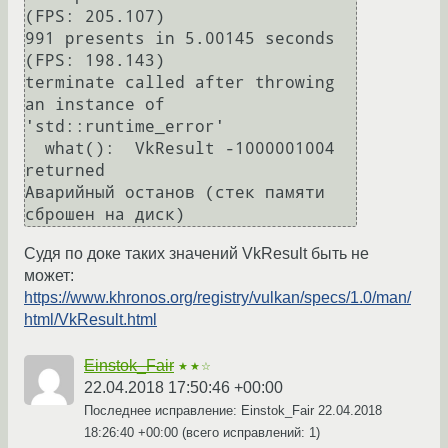
(FPS: 205.107)

991 presents in 5.00145 seconds 
(FPS: 198.143)

terminate called after throwing 
an instance of 
'std::runtime_error'

  what():  VkResult -1000001004 
returned

Аварийный останов (стек памяти 
Судя по доке таких значений VkResult быть не
может:
https://www.khronos.org/registry/vulkan/specs/1.0/man/
html/VkResult.html
Einstok_Fair
★★☆
22.04.2018 17:50:46 +00:00
Последнее исправление: Einstok_Fair
22.04.2018
18:26:40 +00:00
(всего исправлений: 1)