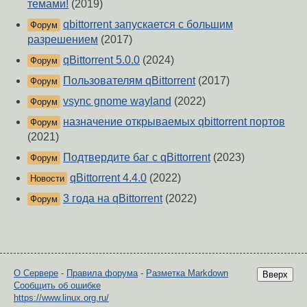
темами!
(2019)
qbittorrent запускается с большим
Форум
разрешением
(2017)
qBittorrent 5.0.0
(2024)
Форум
Пользователям qBittorrent
(2017)
Форум
vsync gnome wayland
(2022)
Форум
назначение открываемых qbittorrent портов
Форум
(2021)
Подтвердите баг с qBittorrent
(2023)
Форум
qBittorrent 4.4.0
(2022)
Новости
3 года на qBittorrent
(2022)
Форум
О Сервере
-
Правила форума
-
Разметка Markdown
Вверх
Сообщить об ошибке
https://www.linux.org.ru/