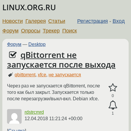
LINUX.ORG.RU
Новости
Галерея
Статьи
Регистрация
-
Вход
Форум
Опросы
Трекер
Поиск
Форум
—
Desktop
qBittorrent не
запускается после выхода
qbittorrent
,
xfce
,
не запускается
Через раз не запускается qBittorrent, после
того как был закрыт. Запускается только
0
после перезагрузки/выкл-вкл. Debian xfce.
rdstrcmrd
1
12.04.2018 11:21:24 +00:00
Ссылка