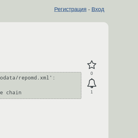
Регистрация
-
Вход
0
odata/repomd.xml':

1
e chain