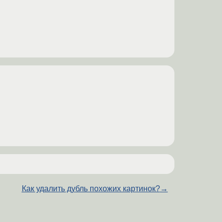
Как удалить дубль похожих картинок?
→