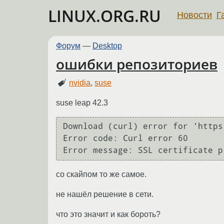
LINUX.ORG.RU
Новости
Г
Форум
—
Desktop
ошибки репозиториев
nvidia
,
suse
suse leap 42.3
Download (curl) error for 'https
Error code: Curl error 60

Error message: SSL certificate p
со скайпом то же самое.
не нашёл решение в сети.
что это значит и как бороть?