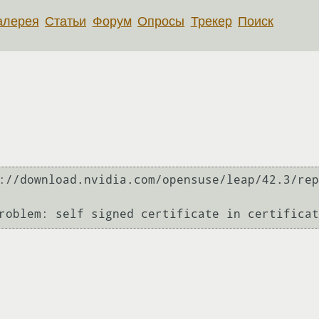
алерея
Статьи
Форум
Опросы
Трекер
Поиск
://download.nvidia.com/opensuse/leap/42.3/rep
roblem: self signed certificate in certificat