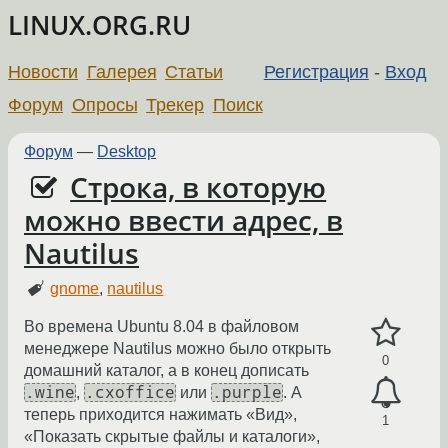
LINUX.ORG.RU
Новости
Галерея
Статьи
Регистрация
-
Вход
Форум
Опросы
Трекер
Поиск
Форум
—
Desktop
Строка, в которую
можно ввести адрес, в
Nautilus
gnome
,
nautilus
Во времена Ubuntu 8.04 в файловом
менеджере Nautilus можно было открыть
0
домашний каталог, а в конец дописать
.wine
.cxoffice
.purple
,
или
. А
теперь приходится нажимать «Вид»,
1
«Показать скрытые файлы и каталоги»,