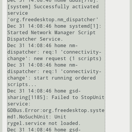
Dec 31 14:08:46 home dbus[718]: 
[system] Successfully activated 
service 
'org.freedesktop.nm_dispatcher'

Dec 31 14:08:46 home systemd[1]: 
Started Network Manager Script 
Dispatcher Service.

Dec 31 14:08:46 home nm-
dispatcher: req:1 'connectivity-
change': new request (1 scripts)

Dec 31 14:08:46 home nm-
dispatcher: req:1 'connectivity-
change': start running ordered 
scripts...

Dec 31 14:08:46 home gsd-
sharing[1185]: Failed to StopUnit 
service: 
GDBus.Error:org.freedesktop.syste
md1.NoSuchUnit: Unit 
rygel.service not loaded.

Dec 31 14:08:46 home gsd-