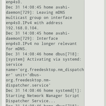
enp4s0.

Dec 31 14:08:45 home avahi-
daemon[729]: Leaving mDNS 
multicast group on interface 
enp4s0.IPv4 with address 
192.168.0.104.

Dec 31 14:08:45 home avahi-
daemon[729]: Interface 
enp4s0.IPv4 no longer relevant 
for mDNS.

Dec 31 14:08:46 home dbus[718]: 
[system] Activating via systemd: 
service 
name='org.freedesktop.nm_dispatch
er' unit='dbus-
org.freedesktop.nm-
dispatcher.service'

Dec 31 14:08:46 home systemd[1]: 
Starting Network Manager Script 
Dispatcher Service...
