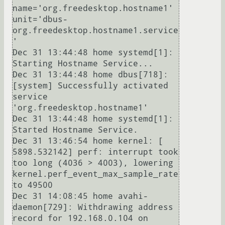
name='org.freedesktop.hostname1' 
unit='dbus-
org.freedesktop.hostname1.service
'

Dec 31 13:44:48 home systemd[1]: 
Starting Hostname Service...

Dec 31 13:44:48 home dbus[718]: 
[system] Successfully activated 
service 
'org.freedesktop.hostname1'

Dec 31 13:44:48 home systemd[1]: 
Started Hostname Service.

Dec 31 13:46:54 home kernel: [ 
5898.532142] perf: interrupt took 
too long (4036 > 4003), lowering 
kernel.perf_event_max_sample_rate 
to 49500

Dec 31 14:08:45 home avahi-
daemon[729]: Withdrawing address 
record for 192.168.0.104 on 