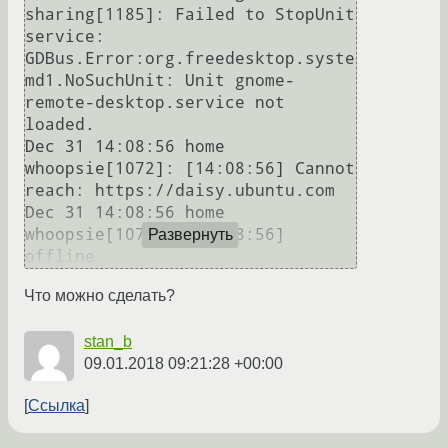
sharing[1185]: Failed to StopUnit 
service: 
GDBus.Error:org.freedesktop.syste
md1.NoSuchUnit: Unit gnome-
remote-desktop.service not 
loaded.

Dec 31 14:08:56 home 
whoopsie[1072]: [14:08:56] Cannot 
reach: https://daisy.ubuntu.com

Dec 31 14:08:56 home 
whoopsie[1072]: [14:08:56] 
Развернуть
offline
Что можно сделать?
stan_b
09.01.2018 09:21:28 +00:00
Ссылка