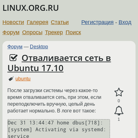
LINUX.ORG.RU
Новости
Галерея
Статьи
Регистрация
-
Вход
Форум
Опросы
Трекер
Поиск
Форум
—
Desktop
Отваливается сеть в
Ubuntu 17.10
ubuntu
После загрузки системы через какое-то
время отваливается сеть, при этом, если
0
переподключить вручную, целый день
работает нормально. В логе вот такое:
1
Dec 31 13:44:47 home dbus[718]: 
[system] Activating via systemd: 
service 