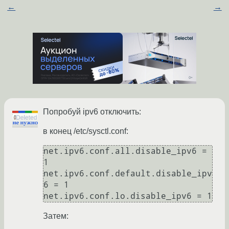
←
→
Попробуй ipv6 отключить:
в конец /etc/sysctl.conf:
net.ipv6.conf.all.disable_ipv6 = 
1

net.ipv6.conf.default.disable_ipv
6 = 1

net.ipv6.conf.lo.disable_ipv6 = 1
Затем: