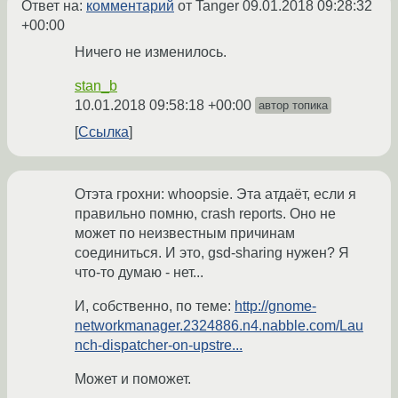
Ответ на:
комментарий
от Tanger
09.01.2018 09:28:32
+00:00
Ничего не изменилось.
stan_b
10.01.2018 09:58:18 +00:00
автор топика
Ссылка
Отэта грохни: whoopsie. Эта атдаёт, если я
правильно помню, crash reports. Оно не
может по неизвестным причинам
соединиться. И это, gsd-sharing нужен? Я
что-то думаю - нет...
И, собственно, по теме:
http://gnome-
networkmanager.2324886.n4.nabble.com/Lau
nch-dispatcher-on-upstre...
Может и поможет.