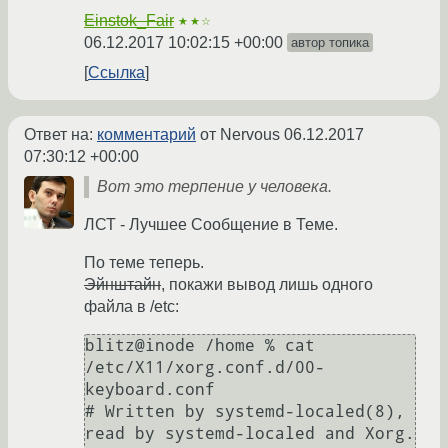
Einstok_Fair
★★☆
06.12.2017 10:02:15 +00:00
автор топика
Ссылка
Ответ на:
комментарий
от Nervous
06.12.2017
07:30:12 +00:00
Вот это терпение у человека.
ЛСТ - Лучшее Сообщение в Теме.
По теме теперь.
Эйнштайн
, покажи вывод лишь одного
файла в /etc:
blitz@inode /home % cat 
/etc/X11/xorg.conf.d/00-
keyboard.conf

# Written by systemd-localed(8), 
read by systemd-localed and Xorg. 