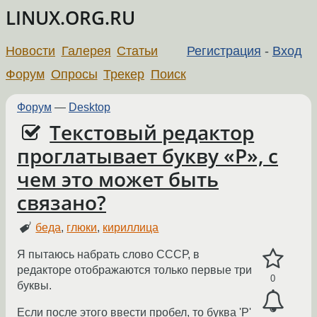
LINUX.ORG.RU
Новости
Галерея
Статьи
Регистрация
-
Вход
Форум
Опросы
Трекер
Поиск
Форум
—
Desktop
Текстовый редактор
проглатывает букву «Р», с
чем это может быть
связано?
беда
,
глюки
,
кириллица
Я пытаюсь набрать слово СССР, в
редакторе отображаются только первые три
0
буквы.
Если после этого ввести пробел, то буква 'Р'