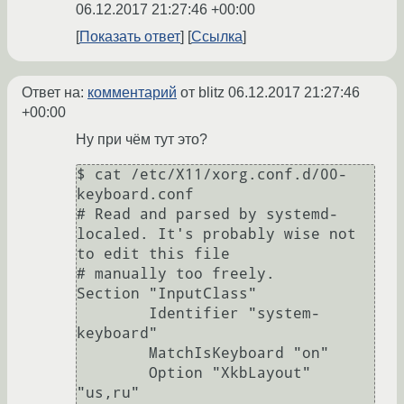
06.12.2017 21:27:46 +00:00
Показать ответ
Ссылка
Ответ на:
комментарий
от blitz
06.12.2017 21:27:46
+00:00
Ну при чём тут это?
$ cat /etc/X11/xorg.conf.d/00-
keyboard.conf

# Read and parsed by systemd-
localed. It's probably wise not 
to edit this file

# manually too freely.

Section "InputClass"

        Identifier "system-
keyboard"

        MatchIsKeyboard "on"

        Option "XkbLayout" 
"us,ru"
