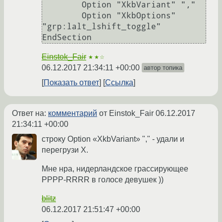
        Option "XkbVariant" ","

        Option "XkbOptions" 
"grp:lalt_lshift_toggle"

EndSection
Einstok_Fair
★★☆
06.12.2017 21:34:11 +00:00
автор топика
Показать ответ
Ссылка
Ответ на:
комментарий
от Einstok_Fair
06.12.2017
21:34:11 +00:00
строку Option «XkbVariant» "," - удали и
перегрузи X.
Мне нра, нидерландское грассирующее
РРРР-RRRR в голосе девушек ))
blitz
06.12.2017 21:51:47 +00:00