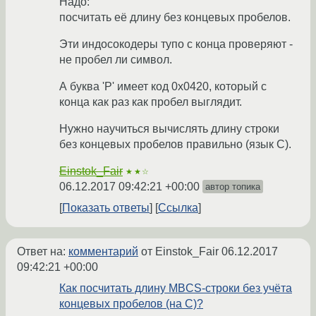
Надо:
посчитать её длину без концевых пробелов.
Эти индосокодеры тупо с конца проверяют -
не пробел ли символ.
А буква 'Р' имеет код 0x0420, который с
конца как раз как пробел выглядит.
Нужно научиться вычислять длину строки
без концевых пробелов правильно (язык C).
Einstok_Fair
★★☆
06.12.2017 09:42:21 +00:00
автор топика
Показать ответы
Ссылка
Ответ на:
комментарий
от Einstok_Fair
06.12.2017
09:42:21 +00:00
Как посчитать длину MBCS-строки без учёта
концевых пробелов (на C)?