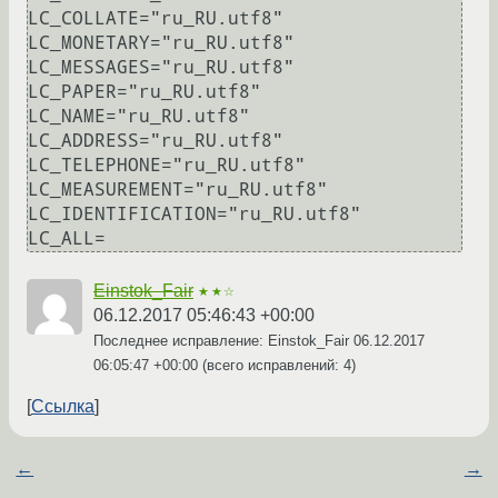
LC_COLLATE="ru_RU.utf8"

LC_MONETARY="ru_RU.utf8"

LC_MESSAGES="ru_RU.utf8"

LC_PAPER="ru_RU.utf8"

LC_NAME="ru_RU.utf8"

LC_ADDRESS="ru_RU.utf8"

LC_TELEPHONE="ru_RU.utf8"

LC_MEASUREMENT="ru_RU.utf8"

LC_IDENTIFICATION="ru_RU.utf8"

LC_ALL=
Einstok_Fair
★★☆
06.12.2017 05:46:43 +00:00
Последнее исправление: Einstok_Fair
06.12.2017
06:05:47 +00:00
(всего исправлений: 4)
Ссылка
←
→