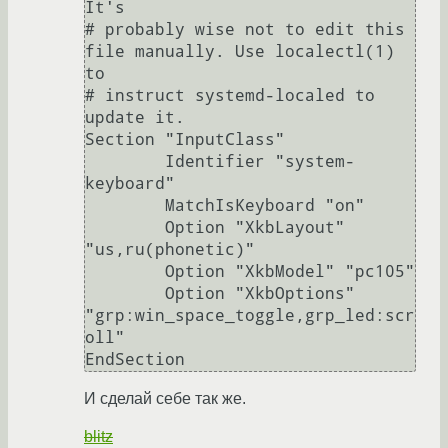
It's

# probably wise not to edit this 
file manually. Use localectl(1) 
to

# instruct systemd-localed to 
update it.

Section "InputClass"

        Identifier "system-
keyboard"

        MatchIsKeyboard "on"

        Option "XkbLayout" 
"us,ru(phonetic)"

        Option "XkbModel" "pc105"

        Option "XkbOptions" 
"grp:win_space_toggle,grp_led:scr
oll"

И сделай себе так же.
blitz