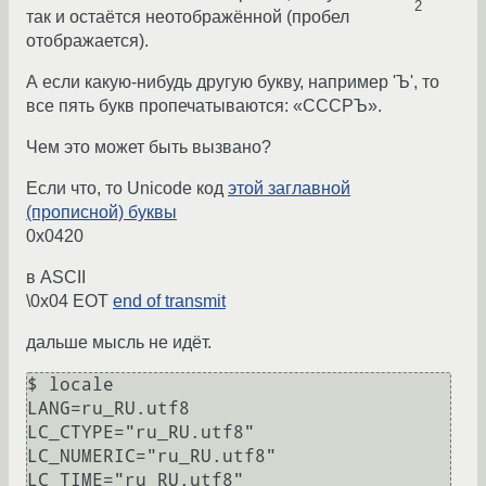
2
так и остаётся неотображённой (пробел
отображается).
А если какую-нибудь другую букву, например 'Ъ', то
все пять букв пропечатываются: «СССРЪ».
Чем это может быть вызвано?
Если что, то Unicode код
этой заглавной
(прописной) буквы
0x0420
в ASCII
\0x04 EOT
end of transmit
дальше мысль не идёт.
$ locale

LANG=ru_RU.utf8

LC_CTYPE="ru_RU.utf8"

LC_NUMERIC="ru_RU.utf8"

LC_TIME="ru_RU.utf8"
