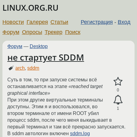
LINUX.ORG.RU
Новости
Галерея
Статьи
Регистрация
-
Вход
Форум
Опросы
Трекер
Поиск
Форум
—
Desktop
не стартует SDDM
arch
,
sddm
Суть в том, то при запуске системы всё
останавливается на этапе
«reached target
0
graphical interface»
При этом другие виртуальные терминалы
доступны. Этим я и воспользовался, во
1
втором терминале от имени ROOT убил
процесс sddm, после чего меня выкидывает в
первый терминал и там всё прекрасно запускается.
В sddm автологин включен
sddm.log