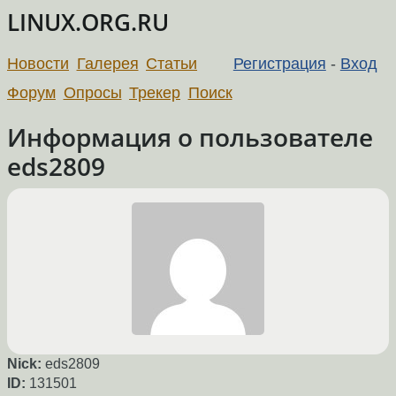
LINUX.ORG.RU
Новости
Галерея
Статьи
Регистрация
-
Вход
Форум
Опросы
Трекер
Поиск
Информация о пользователе
eds2809
Nick:
eds2809
ID:
131501