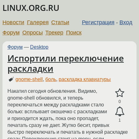
LINUX.ORG.RU
Новости
Галерея
Статьи
Регистрация
-
Вход
Форум
Опросы
Трекер
Поиск
Форум
—
Desktop
Испортили переключение
раскладки
gnome-shell
,
боль
,
раскладка клавиатуры
Накатил сегодня обновления. Видимо,
gnome-shell обновился, и теперь
0
переключаться между раскладками стало
болью: всплывает окошечко с раскладками
и приходится ждать, пока оно пропадет,
1
печатать сразу не дает. Жутко бесит, привык
быстро переключать и печатать в нужной раскладке
сразу. Переключение стоит на menu, если