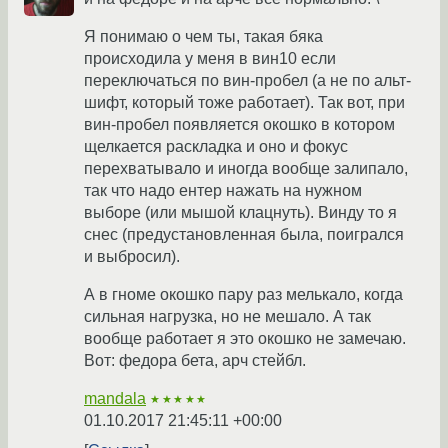
Я понимаю о чем ты, такая бяка
происходила у меня в вин10 если
переключаться по вин-пробел (а не по альт-
шифт, который тоже работает). Так вот, при
вин-пробел появляется окошко в котором
щелкается раскладка и оно и фокус
перехватывало и иногда вообще залипало,
так что надо ентер нажать на нужном
выборе (или мышой клацнуть). Винду то я
снес (предустановленная была, поигрался
и выбросил).
А в гноме окошко пару раз мелькало, когда
сильная нагрузка, но не мешало. А так
вообще работает я это окошко не замечаю.
Вот: федора бета, арч стейбл.
mandala
★★★★★
01.10.2017 21:45:11 +00:00