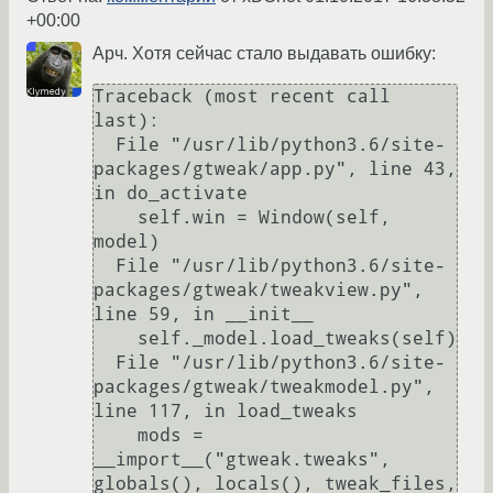
+00:00
Арч. Хотя сейчас стало выдавать ошибку:
Traceback (most recent call 
last):

  File "/usr/lib/python3.6/site-
packages/gtweak/app.py", line 43, 
in do_activate

    self.win = Window(self, 
model)

  File "/usr/lib/python3.6/site-
packages/gtweak/tweakview.py", 
line 59, in __init__

    self._model.load_tweaks(self)

  File "/usr/lib/python3.6/site-
packages/gtweak/tweakmodel.py", 
line 117, in load_tweaks

    mods = 
__import__("gtweak.tweaks", 
globals(), locals(), tweak_files, 