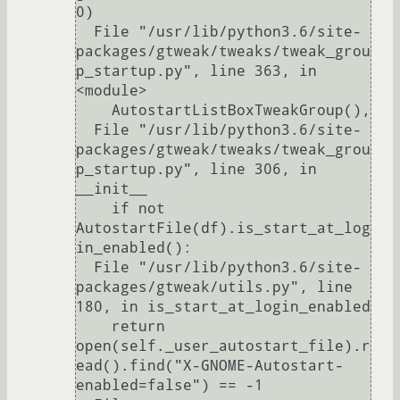
0)

  File "/usr/lib/python3.6/site-
packages/gtweak/tweaks/tweak_grou
p_startup.py", line 363, in 
<module>

    AutostartListBoxTweakGroup(),

  File "/usr/lib/python3.6/site-
packages/gtweak/tweaks/tweak_grou
p_startup.py", line 306, in 
__init__

    if not 
AutostartFile(df).is_start_at_log
in_enabled():

  File "/usr/lib/python3.6/site-
packages/gtweak/utils.py", line 
180, in is_start_at_login_enabled

    return 
open(self._user_autostart_file).r
ead().find("X-GNOME-Autostart-
enabled=false") == -1
