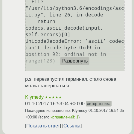
  File 
"/usr/lib/python3.6/encodings/asc
ii.py", line 26, in decode

    return 
codecs.ascii_decode(input, 
self.errors)[0]

UnicodeDecodeError: 'ascii' codec 
can't decode byte 0xd9 in 
position 92: ordinal not in 
range(128)

Развернуть
p.s. перезапустил терминал, стало снова
молча завершаться.
Klymedy
★★★★★
01.10.2017 16:53:04 +00:00
автор топика
Последнее исправление: Klymedy
01.10.2017 16:54:35
+00:00
(всего
исправлений: 1
)
Показать ответ
Ссылка