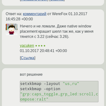
Ответ на:
комментарий
от WereFox
01.10.2017
16:45:28 +00:00
Ничего и не ломали. Даже native window
placement крашит шелл так же, как у меня
тянется с 3.22 (сейчас 3.26).
yacuken
★★★★
01.10.2017 20:48:41 +00:00
Ссылка
вот решение
setxkbmap -layout 
"us,ru"
setxkbmap -option 
"grp:caps_toggle,grp_led:scroll,c
ompose:ralt"