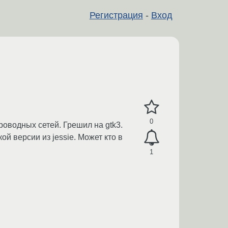
Регистрация
-
Вход
0
роводных сетей. Грешил на gtk3.
й версии из jessie. Может кто в
1