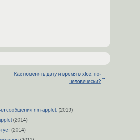
Как поменять дату и время в xfce, по-
→
человечески?
ил сообщения nm-applet.
(2019)
pplet
(2014)
ртует
(2014)
домления
(2011)