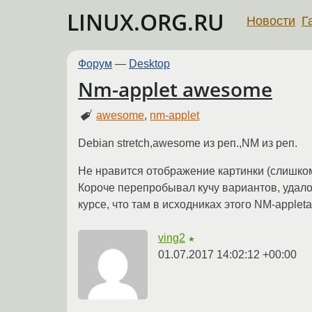
LINUX.ORG.RU
Новости
Г
Форум
—
Desktop
Nm-applet awesome
awesome
,
nm-applet
Debian stretch,awesome из реп.,NM из реп.
Не нравится отображение картинки (слишком
Короче перепробывал кучу вариантов, удало
курсе, что там в исходниках этого NM-apple
ving2
★
01.07.2017 14:02:12 +00:00