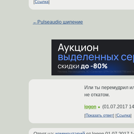
Ссылка
←
Pulseaudio шипение
Или ты перемудрил ил
не откатом.
logon
(
01.07.2017 14
★
Показать ответ
Ссылка
Ответ на:
комментарий
от logon
01.07.2017 1