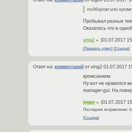
подбором или кром
Пробывал разные темы 
Оказалось что в одной
ving2
(
01.07.2017 15
★
Показать ответ
Ссылка
Ответ на:
комментарий
от ving2
01.07.2017 1
кромсанием:
Ну вот не нравился м
manager-gui. На повер
logon
(
01.07.2017 15
★
Последнее исправление: l
Ссылка