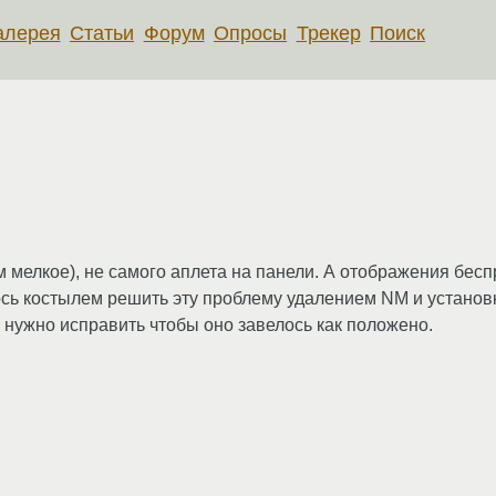
алерея
Статьи
Форум
Опросы
Трекер
Поиск
 мелкое), не самого аплета на панели. А отображения бесп
сь костылем решить эту проблему удалением NM и установко
ta нужно исправить чтобы оно завелось как положено.