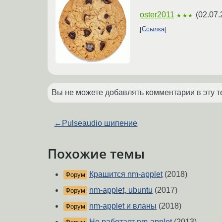
oster2011
(
02.07.
★★★
Ссылка
Вы не можете добавлять комментарии в эту т
←
Pulseaudio шипение
Похожие темы
Крашится nm-applet
(2018)
Форум
nm-applet, ubuntu
(2017)
Форум
nm-applet и вланы
(2018)
Форум
Не работает nm-applet
(2013)