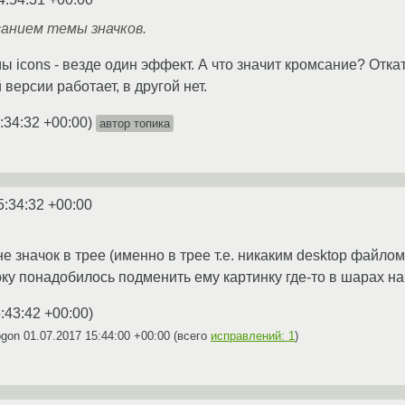
санием темы значков.
icons - везде один эффект. А что значит кромсание? Откати
 версии работает, в другой нет.
:34:32 +00:00
)
автор топика
5:34:32 +00:00
не значок в трее (именно в трее т.е. никаким desktop фай
ку понадобилось подменить ему картинку где-то в шарах на
:43:42 +00:00
)
ogon
01.07.2017 15:44:00 +00:00
(всего
исправлений: 1
)