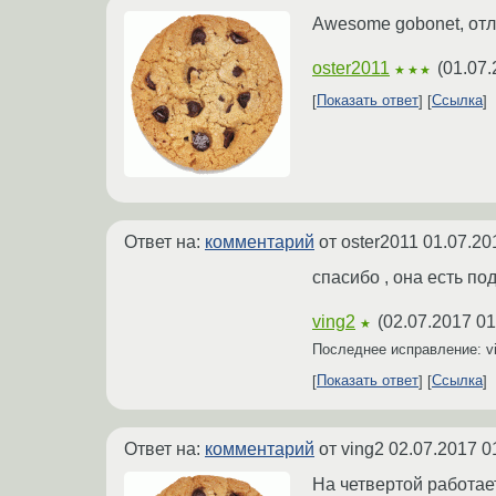
Awesome gobonet, отл
oster2011
(
01.07.
★★★
Показать ответ
Ссылка
Ответ на:
комментарий
от oster2011
01.07.20
спасибо , она есть по
ving2
(
02.07.2017 01
★
Последнее исправление: v
Показать ответ
Ссылка
Ответ на:
комментарий
от ving2
02.07.2017 0
На четвертой работает