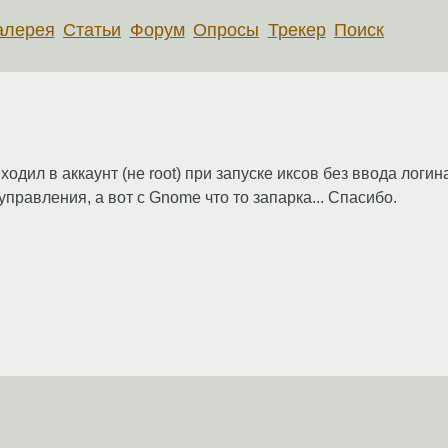
алерея
Статьи
Форум
Опросы
Трекер
Поиск
одил в аккаунт (не root) при запуске иксов без ввода логин
правления, а вот с Gnome что то запарка... Спасибо.