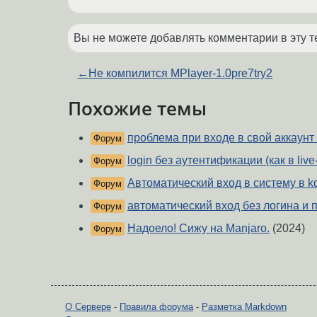
Вы не можете добавлять комментарии в эту т
←
Не компилится MPlayer-1.0pre7try2
Похожие темы
проблема при входе в свой аккаунт 
Форум
login без аутентификации (как в liv
Форум
Автоматический вход в систему в kd
Форум
автоматический вход без логина и 
Форум
Надоело! Сижу на Manjaro.
(2024)
Форум
О Сервере
-
Правила форума
-
Разметка Markdown