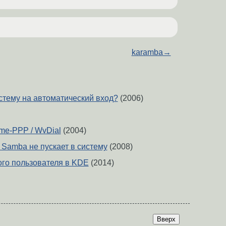
karamba
→
истему на автоматический вход?
(2006)
me-PPP / WvDial
(2004)
 Samba не пускает в систему
(2008)
го пользователя в KDE
(2014)
Вверх