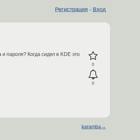
Регистрация
-
Вход
а и пароля? Когда сидел в KDE это
0
0
karamba
→