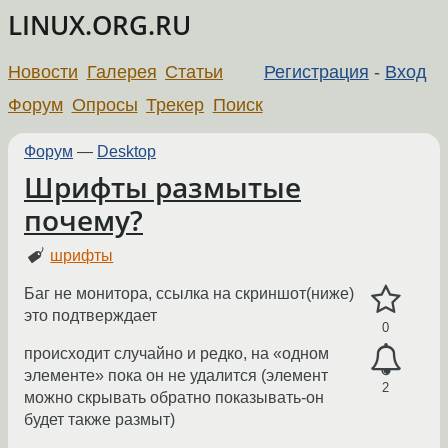
LINUX.ORG.RU
Новости
Галерея
Статьи
Регистрация
-
Вход
Форум
Опросы
Трекер
Поиск
Форум
—
Desktop
Шрифты размытые
почему?
шрифты
Баг не монитора, ссылка на скриншот(ниже)
это подтверждает
0
происходит случайно и редко, на «одном
элементе» пока он не удалится (элемент
2
можно скрывать обратно показывать-он
будет также размыт)