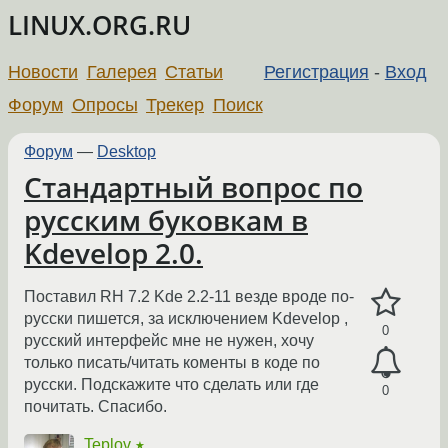
LINUX.ORG.RU
Новости
Галерея
Статьи
Регистрация
-
Вход
Форум
Опросы
Трекер
Поиск
Форум
—
Desktop
Стандартный вопрос по
русским буковкам в
Kdevelop 2.0.
Поставил RH 7.2 Kde 2.2-11 везде вроде по-
русски пишется, за исключением Kdevelop ,
0
русский интерфейс мне не нужен, хочу
только писать/читать коменты в коде по
русски. Подскажите что сделать или где
0
почитать. Спасибо.
Teplov
★