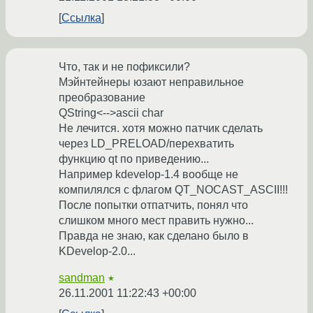
Ссылка
Что, так и не пофиксили?
Мэйнтейнеры юзают неправильное
преобразование
QString<-->ascii char
Не лечится. хотя можно патчик сделать
через LD_PRELOAD/перехватить
функцию qt по приведению...
Например kdevelop-1.4 вообще не
компилялся с флагом QT_NOCAST_ASCII!!!
После попытки отпатчить, понял что
слишком много мест править нужно...
Правда не знаю, как сделано было в
KDevelop-2.0...
sandman
★
26.11.2001 11:22:43 +00:00