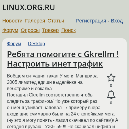
LINUX.ORG.RU
Новости
Галерея
Статьи
Регистрация
-
Вход
Форум
Опросы
Трекер
Поиск
Форум
—
Desktop
Ребята помогите с Gkrellm !
Настроить инет трафик
Вобщем ситуация такая У меня Мандрива
2005 лимитед едишн выделёнка на
0
вебстриме и локалка
Поставил Gkrellm соответственно чтобы
следить за трафиком/ Но уже который раз
0
он меня убивает наповал - к примеру вчера
входящие суммарно были на 24 с копейками мега
(ну это я могу понять - лазил скачивал по сайтам)/ А
сегодня врубаю - УЖЕ 59 !!! Не скачивал нифига и