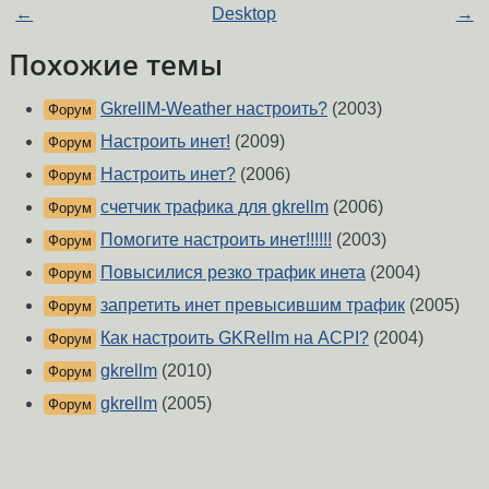
←
Desktop
→
Похожие темы
GkrellM-Weather настроить?
(2003)
Форум
Настроить инет!
(2009)
Форум
Настроить инет?
(2006)
Форум
счетчик трафика для gkrellm
(2006)
Форум
Помогите настроить инет!!!!!!
(2003)
Форум
Повысилися резко трафик инета
(2004)
Форум
запретить инет превысившим трафик
(2005)
Форум
Как настроить GKRellm на ACPI?
(2004)
Форум
gkrellm
(2010)
Форум
gkrellm
(2005)
Форум