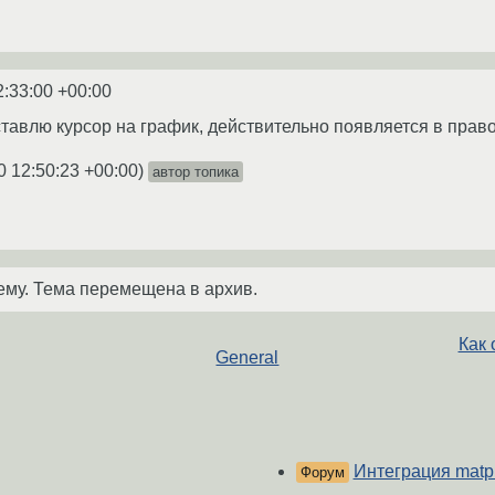
2:33:00 +00:00
ставлю курсор на график, действительно появляется в право
0 12:50:23 +00:00
)
автор топика
ему. Тема перемещена в архив.
Как 
General
Интеграция matplo
Форум