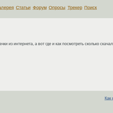
алерея
Статьи
Форум
Опросы
Трекер
Поиск
чки из интернета, а вот где и как посмотреть сколько скача
Как 