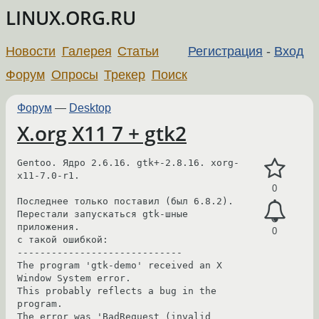
LINUX.ORG.RU
Новости
Галерея
Статьи
Регистрация
-
Вход
Форум
Опросы
Трекер
Поиск
Форум
—
Desktop
X.org X11 7 + gtk2
Gentoo. Ядро 2.6.16. gtk+-2.8.16. xorg-
x11-7.0-r1.

0
Последнее только поставил (был 6.8.2). 

Перестали запускаться gtk-шные 
приложения. 

0
с такой ошибкой:

-----------------------------

The program 'gtk-demo' received an X 
Window System error.

This probably reflects a bug in the 
program.

The error was 'BadRequest (invalid 