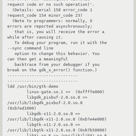
request code or no such operation)'.

  (Details: serial 158 error_code 1 
request_code 154 minor_code 23)

  (Note to programmers: normally, X 
errors are reported asynchronously;

   that is, you will receive the error a 
while after causing it.

   To debug your program, run it with the 
--sync command line

   option to change this behavior. You 
can then get a meaningful

   backtrace from your debugger if you 
break on the gdk_x_error() function.)

-----------------------------

-----------------------------

ldd /usr/bin/gtk-demo

        linux-gate.so.1 =>  (0xffffe000)

        libgdk_pixbuf-2.0.so.0 => 
/usr/lib/libgdk_pixbuf-2.0.so.0 
(0xb7ed1000)

        libgdk-x11-2.0.so.0 => 
/usr/lib/libgdk-x11-2.0.so.0 (0xb7e4e000)

        libgtk-x11-2.0.so.0 => 
/usr/lib/libgtk-x11-2.0.so.0 (0xb7b50000)

        libXi.so.6 => /usr/lib/libXi.so.6 