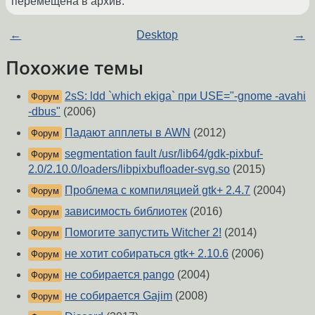
перемещена в архив.
←
Desktop
→
Похожие темы
2sS: ldd `which ekiga` при USE="-gnome -avahi
Форум
-dbus"
(2006)
Падают апплеты в AWN
(2012)
Форум
segmentation fault /usr/lib64/gdk-pixbuf-
Форум
2.0/2.10.0/loaders/libpixbufloader-svg.so
(2015)
Проблема с компиляцией gtk+ 2.4.7
(2004)
Форум
зависимость библиотек
(2016)
Форум
Помогите запустить Witcher 2!
(2014)
Форум
не хотит собираться gtk+ 2.10.6
(2006)
Форум
не собирается pango
(2004)
Форум
не собирается Gajim
(2008)
Форум