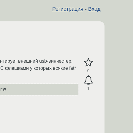
Регистрация
-
Вход
онтирует внешний usb-винчестер,
 С флешками у которых всякие fat*
0
1