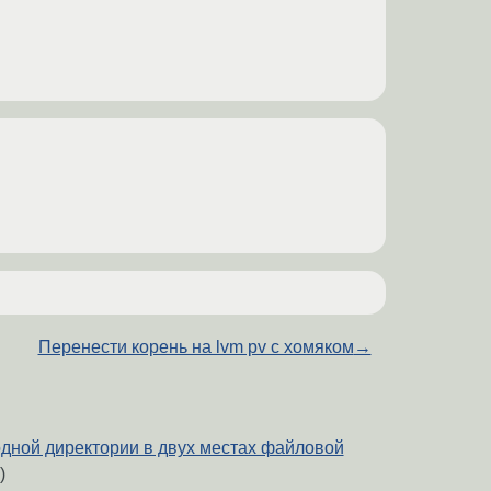
Перенести корень на lvm pv с хомяком
→
дной директории в двух местах файловой
)