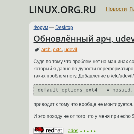
LINUX.ORG.RU
Новости
Г
Форум
—
Desktop
Обновлённый арч, udevi
arch
,
ext4
,
udevil
Судя по тому что проблем нет на машинах со
который я давно по дурости переформатирова
таких проблем нету. Добавление в /etc/udevil/
приводит к тому что вообще не монтируется.
И это походу не от того что у меня при echo
ados
★★★★★