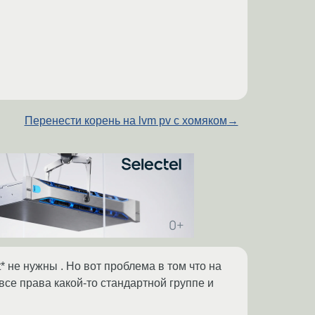
Перенести корень на lvm pv с хомяком
→
t* не нужны . Но вот проблема в том что на
все права какой-то стандартной группе и