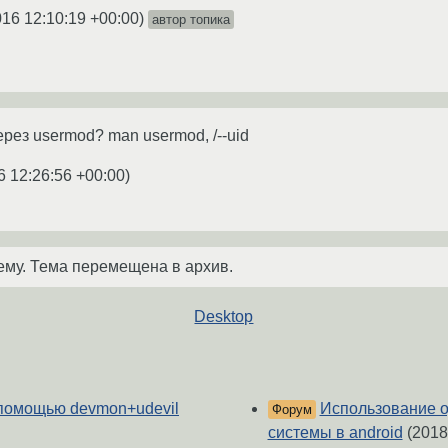
016 12:10:19 +00:00
)
автор топика
рез usermod? man usermod, /--uid
6 12:26:56 +00:00
)
ему. Тема перемещена в архив.
Desktop
 помощью devmon+udevil
Использование о
Форум
системы в android
(2018