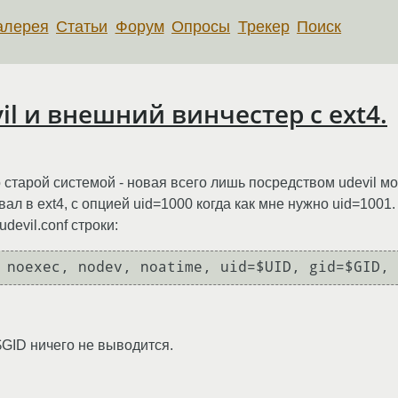
алерея
Статьи
Форум
Опросы
Трекер
Поиск
l и внешний винчестер с ext4.
 старой системой - новая всего лишь посредством udevil м
л в ext4, с опцией uid=1000 когда как мне нужно uid=1001.
udevil.conf строки:
 $GID ничего не выводится.