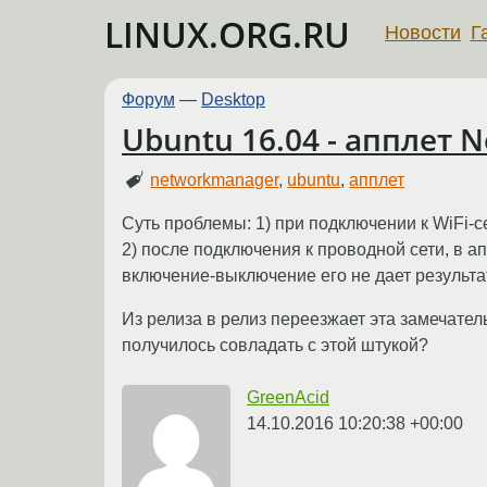
LINUX.ORG.RU
Новости
Г
Форум
—
Desktop
Ubuntu 16.04 - апплет
networkmanager
,
ubuntu
,
апплет
Суть проблемы: 1) при подключении к WiFi-с
2) после подключения к проводной сети, в а
включение-выключение его не дает результат
Из релиза в релиз переезжает эта замечател
получилось совладать с этой штукой?
GreenAcid
14.10.2016 10:20:38 +00:00