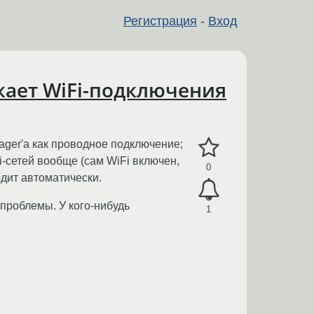
Регистрация
-
Вход
ажает WiFi-подключения
ager'а как проводное подключение;
i-сетей вообще (сам WiFi включен,
0
одит автоматически.
 проблемы. У кого-нибудь
1