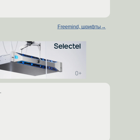
Freemind, шрифты
→
.