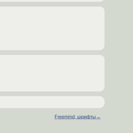
Freemind, шрифты
→