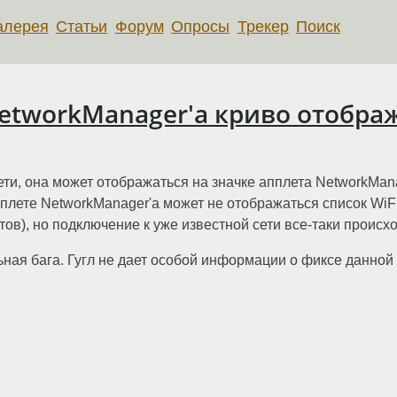
алерея
Статьи
Форум
Опросы
Трекер
Поиск
 NetworkManager'a криво отобр
ети, она может отображаться на значке апплета NetworkMan
пплете NetworkManager'а может не отображаться список WiF
ов), но подключение к уже известной сети все-таки происх
ьная бага. Гугл не дает особой информации о фиксе данной