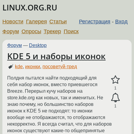
LINUX.ORG.RU
Новости
Галерея
Статьи
Регистрация
-
Вход
Форум
Опросы
Трекер
Поиск
Форум
—
Desktop
KDE 5 и наборы иконок
kde
,
иконки
,
посоветуй-тред
Полдня пытался найти подходящий для
себя набор иконок, вместо приевшегося
1
Breeze. Перерыл кучу наборов на
store.kde.org как новых, так и именитых. Не
знаю почему, но большинство наборов
1
иконок к KDE 5 не подходят: то иконки
вообще не отображаются, то отображаются
некорректно. Я всегда считал, что для наборов
иконок существуют какие-то общепринятые