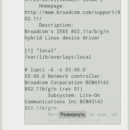
     Homepage:            
http://www.broadcom.com/support/8
02.11/

     Description:         
Broadcom's IEEE 802.11a/b/g/n 
hybrid Linux device driver

[1] "local" 
/var/lib/overlays/local

# lspci -k -s 03:00.0

03:00.0 Network controller: 
Broadcom Corporation BCM43142 
802.11b/g/n (rev 01)

        Subsystem: Lite-On 
Communications Inc BCM43142 
802.11b/g/n

        Kernel driver in use: wl

Развернуть