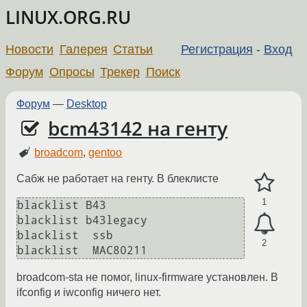
LINUX.ORG.RU
Новости
Галерея
Статьи
Регистрация
-
Вход
Форум
Опросы
Трекер
Поиск
Форум
—
Desktop
bcm43142 на генту
broadcom
,
gentoo
Сабж не работает на генту. В блеклисте
1
blacklist B43

blacklist b43legacy 

blacklist  ssb

2
broadcom-sta не помог, linux-firmware установлен. В
ifconfig и iwconfig ничего нет.