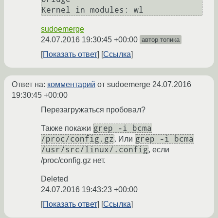
sudoemerge
24.07.2016 19:30:45 +00:00
автор топика
Показать ответ
Ссылка
Ответ на:
комментарий
от sudoemerge
24.07.2016
19:30:45 +00:00
Перезагружаться пробовал?
grep -i bcma
Также покажи
/proc/config.gz
grep -i bcma
. Или
/usr/src/linux/.config
, если
/proc/config.gz нет.
Deleted
24.07.2016 19:43:23 +00:00
Показать ответ
Ссылка