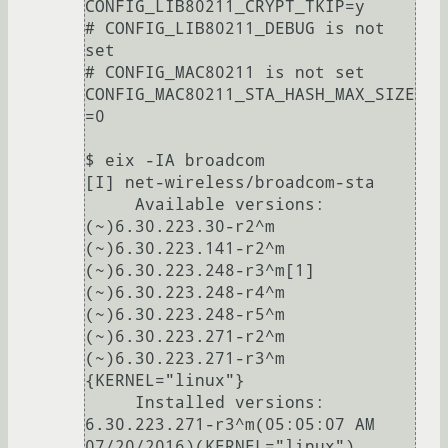
CONFIG_LIB80211_CRYPT_TKIP=y

# CONFIG_LIB80211_DEBUG is not 
set

# CONFIG_MAC80211 is not set

CONFIG_MAC80211_STA_HASH_MAX_SIZE
=0

$ eix -IA broadcom

[I] net-wireless/broadcom-sta

     Available versions:  
(~)6.30.223.30-r2^m 
(~)6.30.223.141-r2^m 
(~)6.30.223.248-r3^m[1] 
(~)6.30.223.248-r4^m 
(~)6.30.223.248-r5^m 
(~)6.30.223.271-r2^m 
(~)6.30.223.271-r3^m 
{KERNEL="linux"}

     Installed versions:  
6.30.223.271-r3^m(05:05:07 AM 
07/20/2016)(KERNEL="linux")
