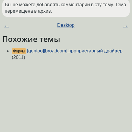
Вы не можете добавлять комментарии в эту тему. Тема
перемещена в архив.
←
Desktop
→
Похожие темы
[gentoo][broadcom] проприетарный драйвер
Форум
(2011)
gentoo && bcm43142
(2015)
Форум
Выпилить проприетарщину
(2013)
Форум
Как ткнуть носом firmware-b43-installer в
Форум
скачанный файл?
(2014)
Не работает Wi-Fi на Acer Aspire 7710 (Ubuntu)
Форум
(2013)
Не работает интернет по wi-fi и lan, ошибки
Форум
b43/ucode15.fw failed -2, b43-open/ucode15.fw failed -2
(2018)