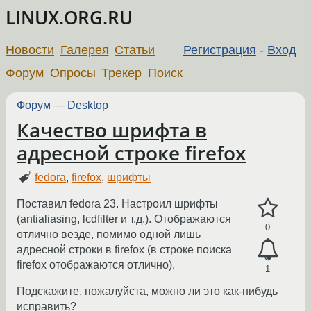
LINUX.ORG.RU
Новости
Галерея
Статьи
Регистрация
-
Вход
Форум
Опросы
Трекер
Поиск
Форум
—
Desktop
Качество шрифта в
адресной строке firefox
fedora
,
firefox
,
шрифты
Поставил fedora 23. Настроил шрифты
(antialiasing, lcdfilter и т.д.). Отображаются
0
отлично везде, помимо одной лишь
адресной строки в firefox (в строке поиска
firefox отображаются отлично).
1
Подскажите, пожалуйста, можно ли это как-нибудь
исправить?