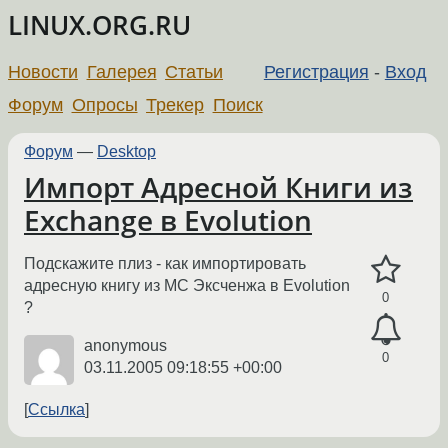
LINUX.ORG.RU
Новости
Галерея
Статьи
Регистрация
-
Вход
Форум
Опросы
Трекер
Поиск
Форум
—
Desktop
Импорт Адресной Книги из
Exchange в Evolution
Подскажите плиз - как импортировать
адресную книгу из МС Эксченжа в Evolution
0
?
anonymous
0
03.11.2005 09:18:55 +00:00
Ссылка