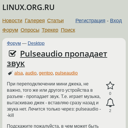
LINUX.ORG.RU
Новости
Галерея
Статьи
Регистрация
-
Вход
Форум
Опросы
Трекер
Поиск
Форум
—
Desktop
Pulseaudio пропадает
звук
alsa
,
audio
,
gentoo
,
pulseaudio
При переподключении мини джека, не
важно, того же или другого устройства в
0
разъем - пропадает звук. Т.е. играет музыка,
вытаскиваю джек - вставляю сразу назад и
звука нет. Лечится только через: pulseaudio -
2
-kill
Подскажите пожалуйста, в чем может быть