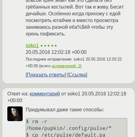
альсой хрен знает как это сделать без
грёбанных костылей. Вот так и живу. Бесит
дичайше. Особенно когда прихожу с едой
посмотреть ютабчик и вместо просмотра
занимаюсь разной еба%$ёй чтобы эту
хрень пофиксить.
soko1
★★★★★
20.05.2016 12:02:18 +00:00
Последнее исправление: soko1
20.05.2016 12:03:22
+00:00
(всего
исправлений: 1
)
Показать ответы
Ссылка
Ответ на:
комментарий
от soko1
20.05.2016 12:02:18
+00:00
Придумывал даже такие способы:
$ rm -r 
/home/pupkin/.config/pulse/*

$ cp /etc/pulse/default.pa 