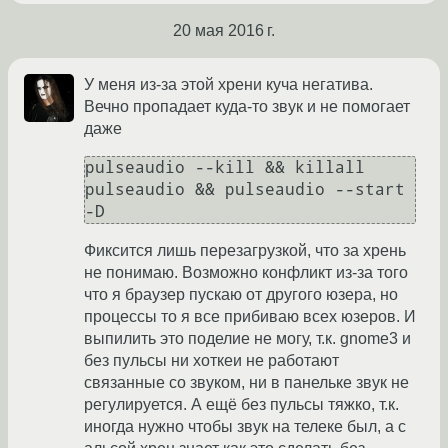
20 мая 2016 г.
У меня из-за этой хрени куча негатива.
Вечно пропадает куда-то звук и не помогает
даже
pulseaudio --kill && killall 
pulseaudio && pulseaudio --start 
-D
Фиксится лишь перезагрузкой, что за хрень
не понимаю. Возможно конфликт из-за того
что я браузер пускаю от другого юзера, но
процессы то я все прибиваю всех юзеров. И
выпилить это поделие не могу, т.к. gnome3 и
без пульсы ни хоткеи не работают
связанные со звуком, ни в панельке звук не
регулируется. А ещё без пульсы тяжко, т.к.
иногда нужно чтобы звук на телеке был, а с