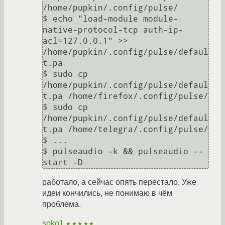
/home/pupkin/.config/pulse/

$ echo "load-module module-
native-protocol-tcp auth-ip-
acl=127.0.0.1" >> 
/home/pupkin/.config/pulse/defaul
t.pa

$ sudo cp 
/home/pupkin/.config/pulse/defaul
t.pa /home/firefox/.config/pulse/

$ sudo cp 
/home/pupkin/.config/pulse/defaul
t.pa /home/telegra/.config/pulse/

$ ...

$ pulseaudio -k && pulseaudio --
работало, а сейчас опять перестало. Уже
идеи кончились, не понимаю в чём
проблема.
soko1
★★★★★