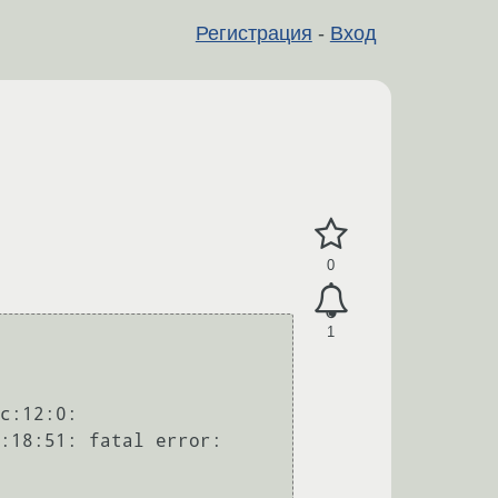
Регистрация
-
Вход
0
1
c:12:0:

:18:51: fatal error: 