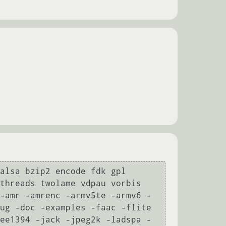
threads twolame vdpau vorbis 
-amr -amrenc -armv5te -armv6 -
ug -doc -examples -faac -flite 
ee1394 -jack -jpeg2k -ladspa -