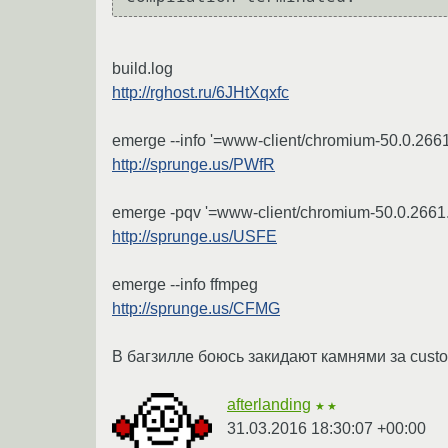
build.log
http://rghost.ru/6JHtXqxfc
emerge --info '=www-client/chromium-50.0.2661
http://sprunge.us/PWfR
emerge -pqv '=www-client/chromium-50.0.2661.
http://sprunge.us/USFE
emerge --info ffmpeg
http://sprunge.us/CFMG
В багзилле боюсь закидают камнями за custo
afterlanding
★★
31.03.2016 18:30:07 +00:00