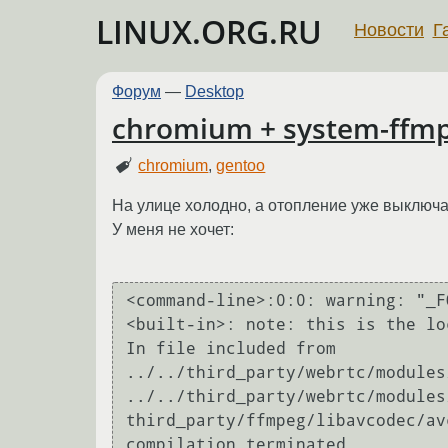
LINUX.ORG.RU
Новости
Г
Форум
—
Desktop
chromium + system-ffm
chromium
,
gentoo
На улице холодно, а отопление уже выключа
У меня не хочет:
<command-line>:0:0: warning: "_F
<built-in>: note: this is the lo
In file included from 
../../third_party/webrtc/modules
../../third_party/webrtc/modules
third_party/ffmpeg/libavcodec/av