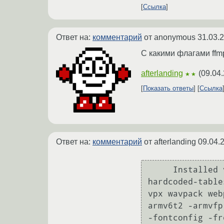
Ссылка
Ответ на:
комментарий
от anonymous
31.03.
С какими флагами ffm
afterlanding
(
09.04
★★
Показать ответы
Ссылка
Ответ на:
комментарий
от afterlanding
09.04.
     Installed versions:  2.8.6^d(01:40:20 AM 02/03/2016)(X alsa bzip2 encode fdk gpl 
hardcoded-table
vpx wavpack web
armv6t2 -armvfp
-fontconfig -fr