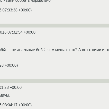
силивали собрать нормально.
6 07:33:38 +00:00
)
2016 07:32:54 +00:00
обы́ — не анальные бобы́, чем мешают-то? А вот с ними инт
28 +00:00
)
01:28 +00:00
омиум.
6 08:04:17 +00:00
)