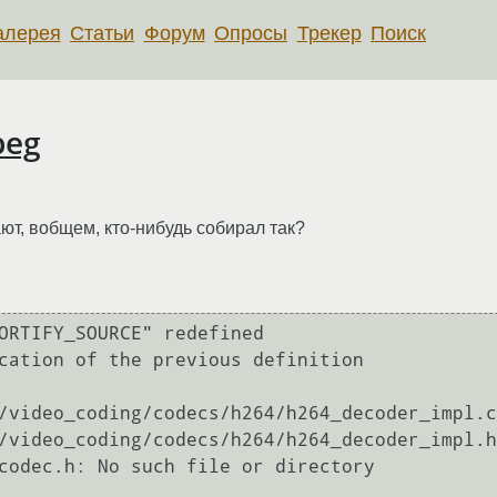
алерея
Статьи
Форум
Опросы
Трекер
Поиск
peg
ют, вобщем, кто-нибудь собирал так?
ORTIFY_SOURCE" redefined

cation of the previous definition

/video_coding/codecs/h264/h264_decoder_impl.c
/video_coding/codecs/h264/h264_decoder_impl.h
codec.h: No such file or directory
