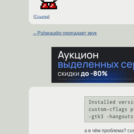
Ссылка
←
Pulseaudio пропадает звук
Installed versi
custom-cflags p
-gtk3 -hangouts
а в чём проблема? cus