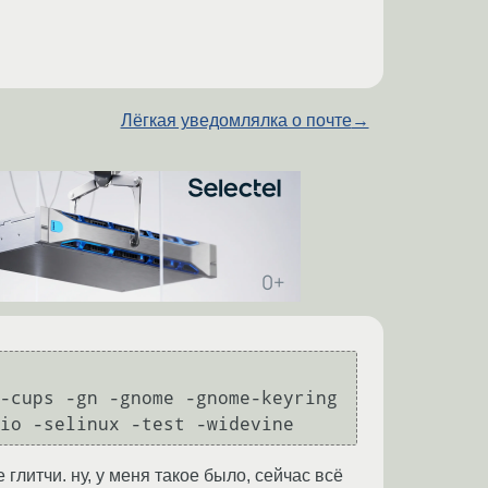
Лёгкая уведомлялка о почте
→
-cups -gn -gnome -gnome-keyring 
io -selinux -test -widevine
глитчи. ну, у меня такое было, сейчас всё