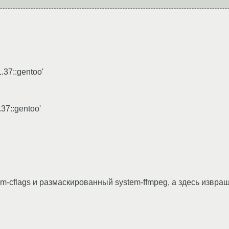
.37::gentoo'
37::gentoo'
m-cflags и размаскированный system-ffmpeg, а здесь извращ