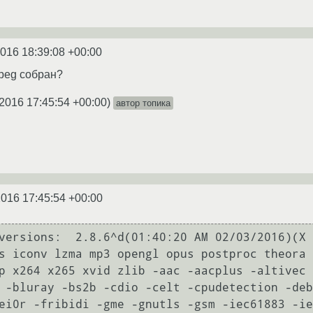
2016 18:39:08 +00:00
peg собран?
.2016 17:45:54 +00:00
)
автор топика
2016 17:45:54 +00:00
s iconv lzma mp3 opengl opus postproc theora 
p x264 x265 xvid zlib -aac -aacplus -altivec 
 -bluray -bs2b -cdio -celt -cpudetection -deb
ei0r -fribidi -gme -gnutls -gsm -iec61883 -ie