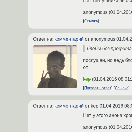
Нет, гентушники не о
anonymous
(
01.04.201
Ссылка
Ответ на:
комментарий
от anonymous
01.04.
блобы без профита
послушай, но ведь бл
от.
kep
(
01.04.2016 08:01:
Показать ответ
Ссылка
Ответ на:
комментарий
от kep
01.04.2016 08:
Нет, у этого анона хр
anonymous
(
01.04.201