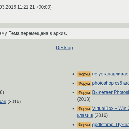
03.2016 11:21:21 +00:00
)
ему. Тема перемещена в архив.
K
Desktop
не устанавливает
Форум
photoshop cs6 archl
Форум
8)
Вылетает Photos
Форум
(2018)
ран
(2016)
VirtualBox + Win
Форум
клавиш
(2016)
qpdfstamp: Нужн
Форум