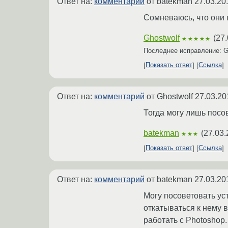
Ответ на:
комментарий
от batekman
27.03.20
Сомневаюсь, что они п
Ghostwolf
(
27.
★★★★★
Последнее исправление: G
Показать ответ
Ссылка
Ответ на:
комментарий
от Ghostwolf
27.03.20
Тогда могу лишь посо
batekman
(
27.03.
★★★
Показать ответ
Ссылка
Ответ на:
комментарий
от batekman
27.03.20
Могу посоветовать уст
откатываться к нему в
работать с Photoshop.