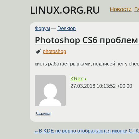
LINUX.ORG.RU
Новости
Г
Форум
—
Desktop
Photoshop CS6 пробле
photoshop
кисть работает рывками, подписей нет у che
KRex
★
27.03.2016 10:13:52 +00:00
Ссылка
←
В KDE не верно отображаются иконки GT