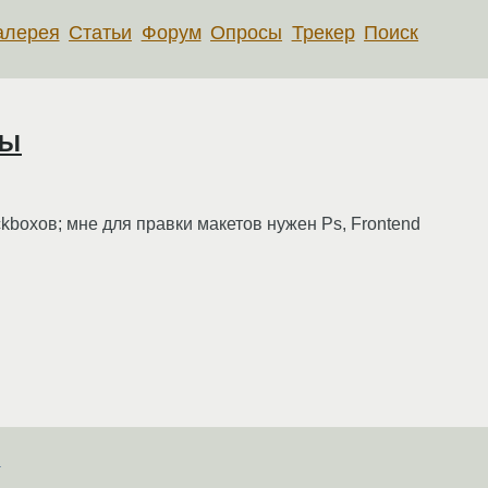
алерея
Статьи
Форум
Опросы
Трекер
Поиск
мы
ckboxов; мне для правки макетов нужен Ps, Frontend
K