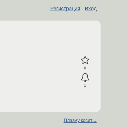
Регистрация
-
Вход
0
1
Плазму косит
→