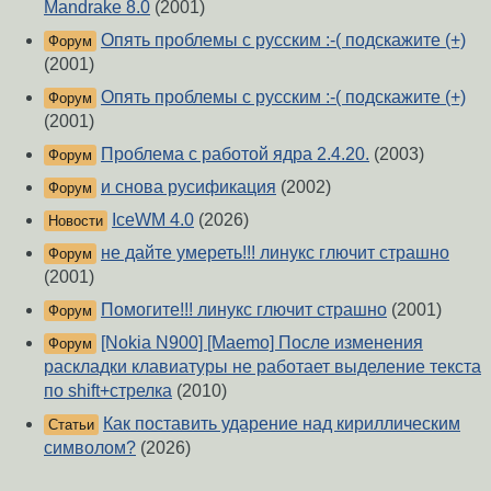
Mandrake 8.0
(2001)
Опять проблемы с русским :-( подскажите (+)
Форум
(2001)
Опять проблемы с русским :-( подскажите (+)
Форум
(2001)
Проблема с работой ядра 2.4.20.
(2003)
Форум
и снова русификация
(2002)
Форум
IceWM 4.0
(2026)
Новости
не дайте умереть!!! линукс глючит страшно
Форум
(2001)
Помогите!!! линукс глючит страшно
(2001)
Форум
[Nokia N900] [Maemo] После изменения
Форум
раскладки клавиатуры не работает выделение текста
по shift+стрелка
(2010)
Как поставить ударение над кириллическим
Статьи
символом?
(2026)