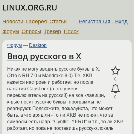
LINUX.ORG.RU
Новости
Галерея
Статьи
Регистрация
-
Вход
Форум
Опросы
Трекер
Поиск
Форум
—
Desktop
Ввод русского в X
Никак не могу вводить русские буквы в X.
(Это в RH 7.0 и Mandrake 8.0) Т.е. XKB,
0
кажется настроен и работает, но после
нажатия CapsLock (а это у меня
переключатель на русский) на все клавиши,
0
к-рые несут русские буквы, программы не
реагируют. Подскажите, пожалуйста, что может
быть, а что вряд ли - то ли XKB не понял, что за
символы есть напр. "Cyrillic_YERU" и т.п., то ли XKB
работает, но пока не поставишь русскую локаль,