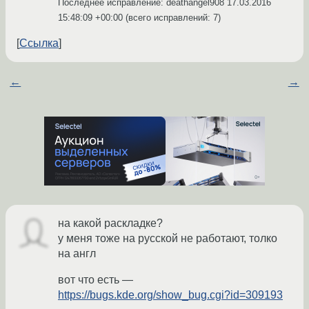
Последнее исправление: deathangel908
17.03.2016
15:48:09 +00:00
(всего исправлений: 7)
Ссылка
←
→
на какой раскладке?
у меня тоже на русской не работают, толко
на англ
вот что есть —
https://bugs.kde.org/show_bug.cgi?id=309193