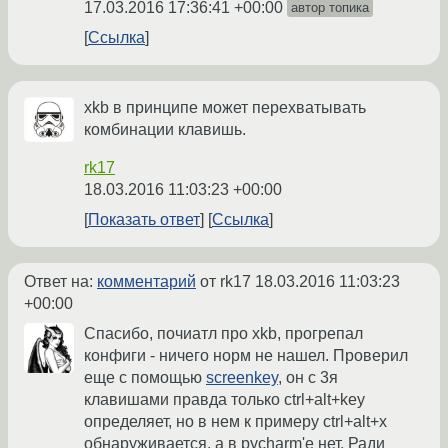
17.03.2016 17:36:41 +00:00
автор топика
Ссылка
xkb в принципе может перехватывать
комбинации клавишь.
rk17
18.03.2016 11:03:23 +00:00
Показать ответ
Ссылка
Ответ на:
комментарий
от rk17
18.03.2016 11:03:23
+00:00
Спасибо, почиатл про xkb, прогрепал
конфиги - ничего норм не нашел. Проверил
еще с помощью
screenkey
, он с 3я
клавишами правда только ctrl+alt+key
определяет, но в нем к примеру ctrl+alt+x
обнаруживается, а в pycharm'e нет. Ради