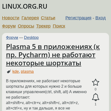
LINUX.ORG.RU
Новости
Галерея
Статьи
Регистрация
-
Вход
Форум
Опросы
Трекер
Поиск
Форум
—
Desktop
Plasma 5 в приложениях (к
пр. Pycharm) не работают
некоторые шорткаты
kde
,
plasma
В приложениях, не работают некоторые
шорткаты для которых нужно 2 и больше
0
клавиши управления(ctrl, shift, alt) А именно
не работают:
alt+shift+v, alt+ctr+v, alt+shift+c, alt+ctrl+z,
1
alt+ctrl+x, ну и так дальше, я все не