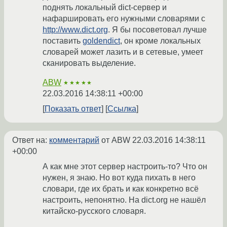
поднять локальный dict-сервер и
нафаршировать его нужными словарями с
http://www.dict.org
. Я бы посоветовал лучше
поставить
goldendict
, он кроме локальных
словарей может лазить и в сетевые, умеет
сканировать выделение.
ABW
★★★★★
22.03.2016 14:38:11 +00:00
Показать ответ
Ссылка
Ответ на:
комментарий
от ABW
22.03.2016 14:38:11
+00:00
А как мне этот сервер настроить-то? Что он
нужен, я знаю. Но вот куда пихать в него
словари, где их брать и как конкретно всё
настроить, непонятно. На dict.org не нашёл
китайско-русского словаря.