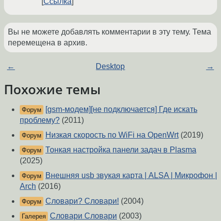
Ссылка
Вы не можете добавлять комментарии в эту тему. Тема
перемещена в архив.
←
Desktop
→
Похожие темы
[gsm-модем][не подключается] Где искать
Форум
проблему?
(2011)
Низкая скорость по WiFi на OpenWrt
(2019)
Форум
Тонкая настройка панели задач в Plasma
Форум
(2025)
Внешняя usb звукая карта | ALSA | Микрофон |
Форум
Arch
(2016)
Словари? Словари!
(2004)
Форум
Словари Словари
(2003)
Галерея