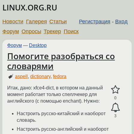
LINUX.ORG.RU
Новости
Галерея
Статьи
Регистрация
-
Вход
Форум
Опросы
Трекер
Поиск
Форум
—
Desktop
Помогите разобраться со
словарями
aspell
,
dictionary
,
fedora
Итак, дано: xfce4-dict, в котором на данный
момент работает только спеллчекер для
0
английского (с помощью enchant). Нужно:
Настроить русско-китайский и наоборот
3
словарь.
Настроить русско-английский и наоборот