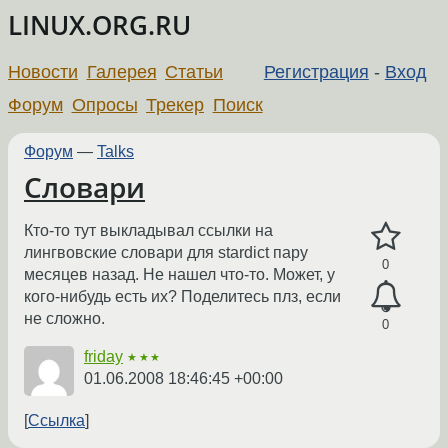
LINUX.ORG.RU
Новости
Галерея
Статьи
Регистрация
-
Вход
Форум
Опросы
Трекер
Поиск
Форум
—
Talks
Словари
Кто-то тут выкладывал ссылки на
лингвовские словари для stardict пару
0
месяцев назад. Не нашел что-то. Может, у
кого-нибудь есть их? Поделитесь плз, если
не сложно.
0
friday
★★★
01.06.2008 18:46:45 +00:00
Ссылка