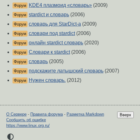
KDE4 плазмоид «словарь»
(2009)
Форум
stardict и словарь
(2006)
Форум
словарь для StarDict-а
(2009)
Форум
словари под stardict
(2006)
Форум
oнлайн stardict словарь
(2020)
Форум
Словари к stardict
(2006)
Форум
словарь
(2005)
Форум
подскажите латышский словарь
(2007)
Форум
Нужен словарь.
(2012)
Форум
О Сервере
-
Правила форума
-
Разметка Markdown
Вверх
Сообщить об ошибке
https://www.linux.org.ru/