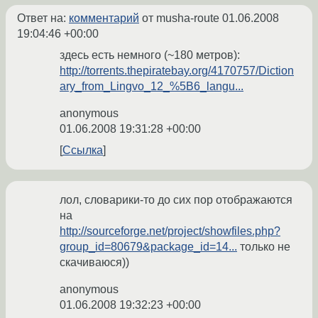
Ответ на:
комментарий
от musha-route
01.06.2008
19:04:46 +00:00
здесь есть немного (~180 метров):
http://torrents.thepiratebay.org/4170757/Diction
ary_from_Lingvo_12_%5B6_langu...
anonymous
01.06.2008 19:31:28 +00:00
Ссылка
лол, словарики-то до сих пор отображаются
на
http://sourceforge.net/project/showfiles.php?
group_id=80679&package_id=14...
только не
скачиваюся))
anonymous
01.06.2008 19:32:23 +00:00