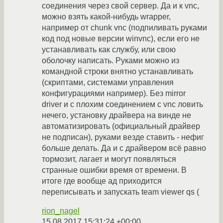
соединения через свой сервер. Да и к vnc,
можно взять какой-нибудь wrapper,
например от chunk vnс (подпиливать руками
код под новые версии winvnc), если его не
устанавливать как службу, или свою
оболочку написать. Руками можно из
командной строки внятно устанавливать
(скриптами, системами управления
конфигурациями например). Без mirror
driver и с плохим соединением с vnc ловить
нечего, установку драйвера на винде не
автоматизировать (официальный драйвер
не подписан), руками везде ставить - нефиг
больше делать. Да и с драйвером всё равно
тормозит, лагает и могут появляться
странные ошибки время от времени. В
итоге где вообще ад приходится
переписывать и запускать team viewer qs (
rion_nagel
15.08.2017 15:31:24 +00:00