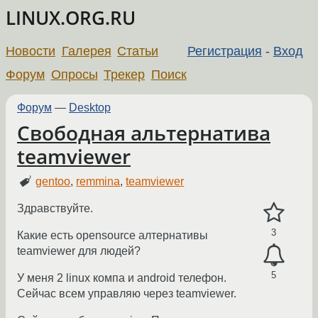
LINUX.ORG.RU
Новости
Галерея
Статьи
Регистрация
-
Вход
Форум
Опросы
Трекер
Поиск
Форум
—
Desktop
Свободная альтернатива
teamviewer
gentoo
,
remmina
,
teamviewer
Здравствуйте.
3
Какие есть opensource алтернативы
teamviewer для людей?
5
У меня 2 linux компа и android телефон.
Сейчас всем управляю через teamviewer.