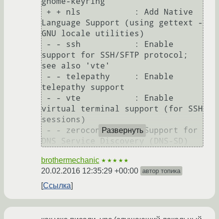
gnome-keyring

 + + nls           : Add Native 
Language Support (using gettext - 
GNU locale utilities)

 - - ssh           : Enable 
support for SSH/SFTP protocol; 
see also 'vte'

 - - telepathy     : Enable 
telepathy support

 - - vte           : Enable 
virtual terminal support (for SSH 
sessions)

 - - zeroconf      : Support for 
Развернуть
brothermechanic
★★★★★
20.02.2016 12:35:29 +00:00
автор топика
Ссылка