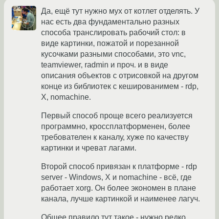
Да, ещё тут нужно мух от котлет отделять. У
нас есть два фундаментально разных
способа транслировать рабочий стол: в
виде картинки, пожатой и порезанной
кусочками разными способами, это vnc,
teamviewer, radmin и проч. и в виде
описания объектов с отрисовкой на другом
конце из библиотек с кешированимем - rdp,
X, nomachine.
Первый способ проще всего реализуется
программно, кроссплатформенен, более
требователен к каналу, хуже по качеству
картинки и чреват лагами.
Второй способ привязан к платформе - rdp
server - Windows, X и nomachine - всё, где
работает xorg. Он более экономен в плане
канала, лучше картинкой и наименее лагуч.
Общее правило тут такое - нужно редко