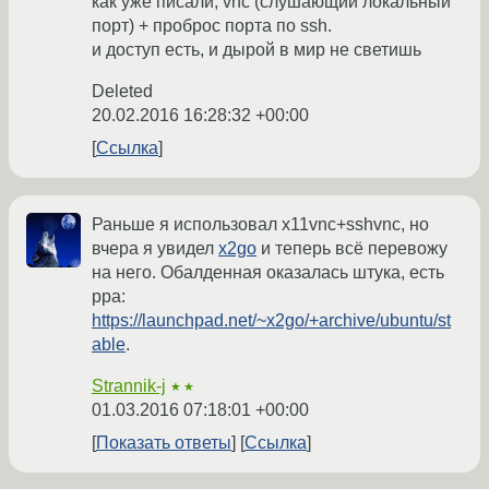
как уже писали, vnc (слушающий локальный
порт) + проброс порта по ssh.
и доступ есть, и дырой в мир не светишь
Deleted
20.02.2016 16:28:32 +00:00
Ссылка
Раньше я использовал x11vnc+sshvnc, но
вчера я увидел
x2go
и теперь всё перевожу
на него. Обалденная оказалась штука, есть
ppa:
https://launchpad.net/~x2go/+archive/ubuntu/st
able
.
Strannik-j
★★
01.03.2016 07:18:01 +00:00
Показать ответы
Ссылка