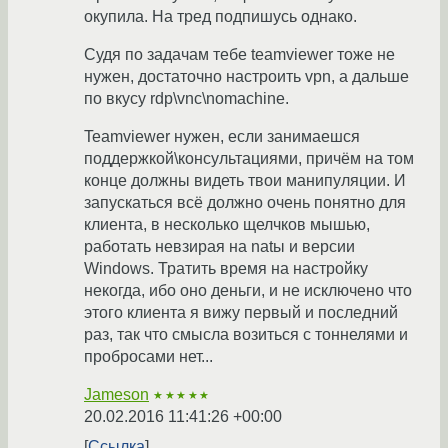
окупила. На тред подпишусь однако.
Судя по задачам тебе teamviewer тоже не
нужен, достаточно настроить vpn, а дальше
по вкусу rdp\vnc\nomachine.
Teamviewer нужен, если занимаешся
поддержкой\консультациями, причём на том
конце должны видеть твои манипуляции. И
запускаться всё должно очень понятно для
клиента, в несколько щелчков мышью,
работать невзирая на natы и версии
Windows. Тратить время на настройку
некогда, ибо оно деньги, и не исключено что
этого клиента я вижу первый и последний
раз, так что смысла возиться с тоннелями и
пробросами нет...
Jameson
★★★★★
20.02.2016 11:41:26 +00:00
Ссылка