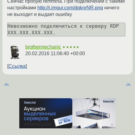
Сейчас пробую remmina. При подключении с такими
настройками
http://i.imgur.com/dqknrNR.png
ничего
не выходит и выдает ошибку
Невозможно подключиться к серверу RDP 
XXX.XXX.XXX.XXX.
brothermechanic
★★★★★
20.02.2016 11:06:40 +00:00
Ссылка
←
→