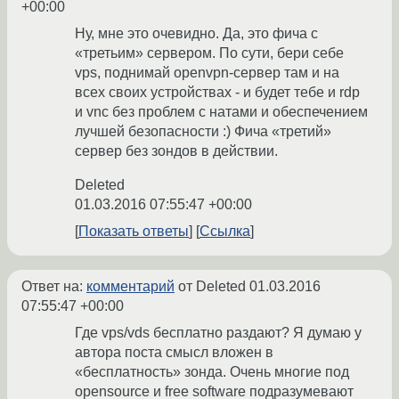
+00:00
Ну, мне это очевидно. Да, это фича с
«третьим» сервером. По сути, бери себе
vps, поднимай openvpn-сервер там и на
всех своих устройствах - и будет тебе и rdp
и vnc без проблем с натами и обеспечением
лучшей безопасности :) Фича «третий»
сервер без зондов в действии.
Deleted
01.03.2016 07:55:47 +00:00
Показать ответы
Ссылка
Ответ на:
комментарий
от Deleted
01.03.2016
07:55:47 +00:00
Где vps/vds бесплатно раздают? Я думаю у
автора поста смысл вложен в
«бесплатность» зонда. Очень многие под
opensource и free software подразумевают