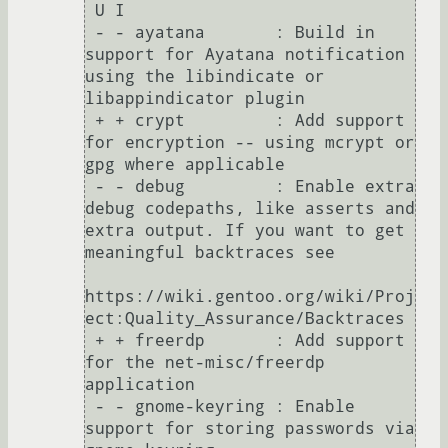
 U I

 - - ayatana       : Build in 
support for Ayatana notification 
using the libindicate or 
libappindicator plugin

 + + crypt         : Add support 
for encryption -- using mcrypt or 
gpg where applicable

 - - debug         : Enable extra 
debug codepaths, like asserts and 
extra output. If you want to get 
meaningful backtraces see

https://wiki.gentoo.org/wiki/Proj
ect:Quality_Assurance/Backtraces

 + + freerdp       : Add support 
for the net-misc/freerdp 
application

 - - gnome-keyring : Enable 
support for storing passwords via 