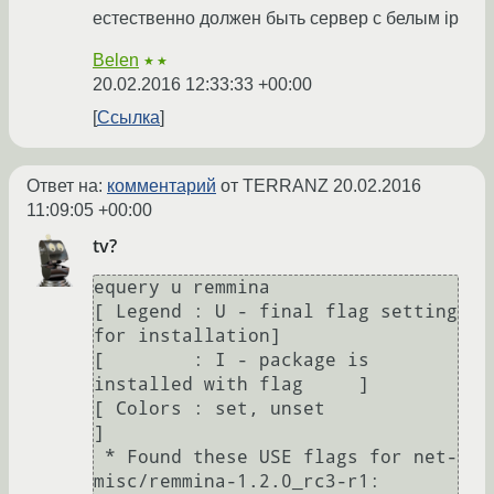
естественно должен быть сервер с белым ip
Belen
★★
20.02.2016 12:33:33 +00:00
Ссылка
Ответ на:
комментарий
от TERRANZ
20.02.2016
11:09:05 +00:00
tv?
equery u remmina

[ Legend : U - final flag setting 
for installation]

[        : I - package is 
installed with flag     ]

[ Colors : set, unset                             
]

 * Found these USE flags for net-
misc/remmina-1.2.0_rc3-r1:
