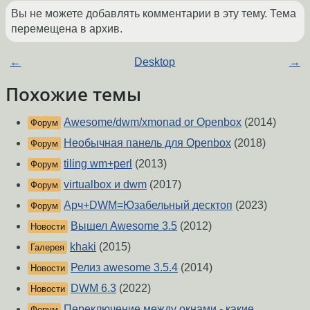
Вы не можете добавлять комментарии в эту тему. Тема
перемещена в архив.
←
Desktop
→
Похожие темы
Awesome/dwm/xmonad or Openbox
(2014)
Форум
Необычная панель для Openbox
(2018)
Форум
tiling wm+perl
(2013)
Форум
virtualbox и dwm
(2017)
Форум
Арч+DWM=Юзабельный десктоп
(2023)
Форум
Вышел Awesome 3.5
(2012)
Новости
khaki
(2015)
Галерея
Релиз awesome 3.5.4
(2014)
Новости
DWM 6.3
(2022)
Новости
Переключение между окнами - какие
Форум