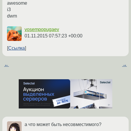
awesome
i3
dwm
vosempopugaev
01.11.2015 07:57:23 +00:00
Ссылка
←
→
а что может быть несовместимого?