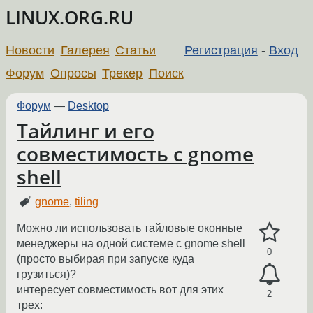
LINUX.ORG.RU
Новости
Галерея
Статьи
Регистрация
-
Вход
Форум
Опросы
Трекер
Поиск
Форум
—
Desktop
Тайлинг и его
совместимость с gnome
shell
gnome
,
tiling
Можно ли использовать тайловые оконные
менеджеры на одной системе с gnome shell
0
(просто выбирая при запуске куда
грузиться)?
интересует совместимость вот для этих
2
трех: