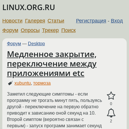
LINUX.ORG.RU
Новости
Галерея
Статьи
Регистрация
-
Вход
Форум
Опросы
Трекер
Поиск
Форум
—
Desktop
Медленное закрытие,
переключение между
приложениями etc
xubuntu
,
тормоза
Заметил следующие симптомы - если
программу не трогать минут пять, пользуясь
0
другой - переключение на первую обратно
приводит к зависанию оной секунд на 10.
Второй симптом (вероятно связан с
2
первым) - запуск программ занимает секунд