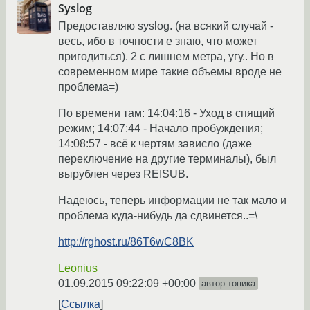
Syslog
Предоставляю syslog. (на всякий случай -
весь, ибо в точности е знаю, что может
пригодиться). 2 с лишнем метра, угу.. Но в
современном мире такие объемы вроде не
проблема=)
По времени там: 14:04:16 - Уход в спящий
режим; 14:07:44 - Начало пробуждения;
14:08:57 - всё к чертям зависло (даже
переключение на другие терминалы), был
вырублен через REISUB.
Надеюсь, теперь информации не так мало и
проблема куда-нибудь да сдвинется..=\
http://rghost.ru/86T6wC8BK
Leonius
01.09.2015 09:22:09 +00:00
автор топика
Ссылка