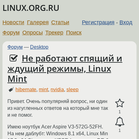
LINUX.ORG.RU
Новости
Галерея
Статьи
Регистрация
-
Вход
Форум
Опросы
Трекер
Поиск
Форум
—
Desktop
Не работают спящий и
ждущий режимы, Linux
Mint
hibernate
,
mint
,
nvidia
,
sleep
Привет. Очень популярняй вопрос, ни один
из нагугленных ответов на который мне так
1
и не помог.
Имею ноутбук Acer Aspire V3-572G-52FH.
1
На нем даблубт: Windows 8.1 x64, Linux Min