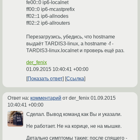
fe00::0 ip6-localnet
ff00::0 ip6-mcastprefix
ff02::1 ip6-allnodes
ff02::2 ip6-allrouters
Перезагрузись, убедись, что hostname
выдаёт TARDIS3-linux, а hostname -f -
TARDIS3-linux.localnet и проверь ещё раз.
der_fenix
01.09.2015 10:40:41 +00:00
Показать ответ
Ссылка
Ответ на:
комментарий
от der_fenix
01.09.2015
10:40:41 +00:00
Сделал. Вывод команд как Вы и указали.
Не работает. Не на корице, не на мышке.
Детально симптомы такие: после спящего -