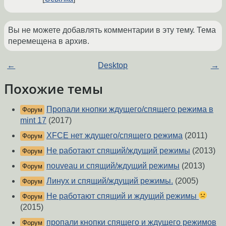
Вы не можете добавлять комментарии в эту тему. Тема
перемещена в архив.
←
Desktop
→
Похожие темы
Пропали кнопки ждущего/спящего режима в
Форум
mint 17
(2017)
XFCE нет ждущего/спящего режима
(2011)
Форум
Не работают спящий/ждущий режимы
(2013)
Форум
nouveau и спящий/ждущий режимы
(2013)
Форум
Линух и спящий/ждущий режимы.
(2005)
Форум
Не работают спящий и ждущий режимы
Форум
(2015)
пропали кнопки спящего и ждущего режимов
Форум