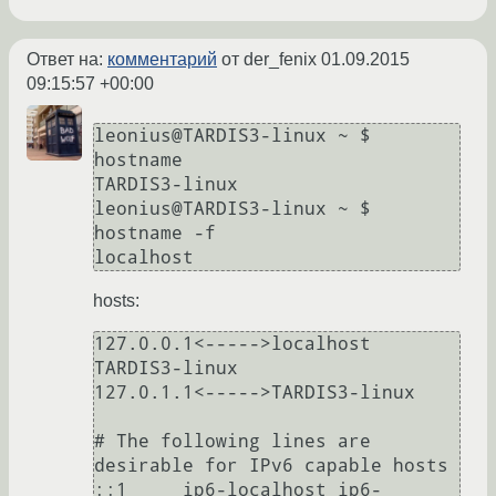
Ответ на:
комментарий
от der_fenix
01.09.2015
09:15:57 +00:00
leonius@TARDIS3-linux ~ $ 
hostname

TARDIS3-linux

leonius@TARDIS3-linux ~ $ 
hostname -f

hosts:
127.0.0.1<----->localhost 
TARDIS3-linux

127.0.1.1<----->TARDIS3-linux

# The following lines are 
desirable for IPv6 capable hosts

::1     ip6-localhost ip6-