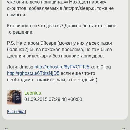
уже опять дело принципа..=\ Находил парочку
скриптов, добавляемых в /etc/pm/sleep.d, тоже не
помогли.
Кто виноват и что делать? Должно быть хоть какое-
то решение.
P.S. На старом Эйсере (может у них у всех такая
болячка?) была похожая проблема, но там была
древняя видеокарта без проприетарнх дров.
Логи: dmesg
http://rghost.ru/8yFVCFTc5
xorg.0.log
http://rghost.ru/6TdtsNjD5
если еще что-то
необходимо - скажите, дам, я не жадный:)
Leonius
01.09.2015 07:29:48 +00:00
Ссылка
←
→