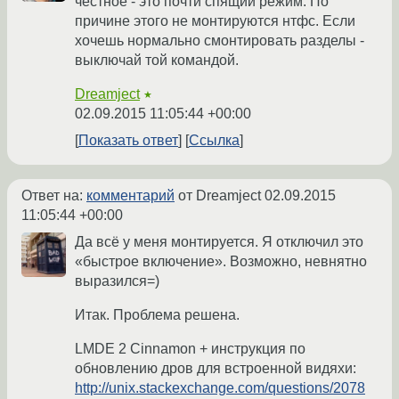
честное - это почти спящий режим. По
причине этого не монтируются нтфс. Если
хочешь нормально смонтировать разделы -
выключай той командой.
Dreamject
★
02.09.2015 11:05:44 +00:00
Показать ответ
Ссылка
Ответ на:
комментарий
от Dreamject
02.09.2015
11:05:44 +00:00
Да всё у меня монтируется. Я отключил это
«быстрое включение». Возможно, невнятно
выразился=)
Итак. Проблема решена.
LMDE 2 Cinnamon + инструкция по
обновлению дров для встроенной видяхи:
http://unix.stackexchange.com/questions/2078