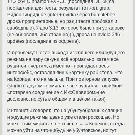
17.2 x64 Cinnamon +XFCE (последняя DE была
поставлена для теста, результат тот же), grub.
Видео гибридное (intel + nvidia через bumblebee,
дрова проприетарные, но ради теста пробовал и
свободные). Ядро 3.13, которое было при установке
(не обновлял, ибо страшно)) ), дрова на nvidia 346-
updates (последние из оф.репа).
И проблему: После выхода из спящего или ждущего
режима на пару секунд всё нормально, затем всё
рушится к чертям, а именно - пропадает весь
интерфейс, оставляя лишь картинку раб.стола. Что
на Корице, что на мышке. При повторном запуске
(startx) в другом терминале все рушится с ошибкой
«потеряно соединение с ИксСервером»(не
дословно, но суть в общем и в целом такая).
Интернеты говорят, что на убунтуобразных спящие
и ждущие режимы давно уже стали роскошью. Но
мне с этим мириться не хочется =_= Конечно, всегда
можно уйти на что-нибудь не убунтовское, но тут