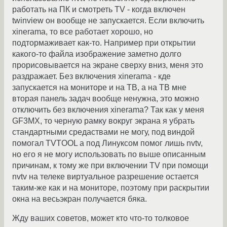
работать на ПК и смотреть TV - когда включен
twinview он вообще не запускается. Если включить
xinerama, то все работает хорошо, но
подтормаживает как-то. Например при открытии
какого-то файла изображение заметно долго
прорисовывается на экране сверху вниз, меня это
раздражает. Без включения xinerama - кде
запускается на мониторе и на ТВ, а на ТВ мне
вторая панель задач вообще ненужна, это можно
отключить без включения xinerama? Так как у меня
GF3MX, то черную рамку вокруг экрана я убрать
стандартными средаствами не могу, под виндой
помогал TVTOOL а под Линуксом помог лишь nvtv,
но его я не могу использовать по выше описанным
причинам, к тому же при включении TV при помощи
nvtv на телеке виртуальное разрешение остается
таким-же как и на мониторе, поэтому при раскрытии
окна на весьэкран получается бяка.
Жду ваших советов, может кто что-то толковое