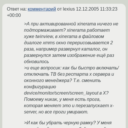
Ответ на:
комментарий
от lexius
12.12.2005 11:33:23
+00:00
>А при активированной xinerama ничего не
подтормаживает? xinerama работает
хуже twinview, в xinerama в файловом
диалоге xmms окно перерисовывается 2
раза, например развернул каталог, он
развернулся затем изображение ещё раз
обновилось
>и еще вопросик: как бы быстро включать/
отключать ТВ без рестарта х сервера и
оконного менеджера? Т.е. сменить
конфигурацию
device/monitor/screen/screen_layout в X?
Помоему никак, у меня есть прога,
которая меняет это и перезапускает x-
server, но все проги умирают.
>И как бы убрать черную рамку? У меня