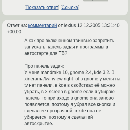
Показать ответ
Ссылка
Ответ на:
комментарий
от lexius
12.12.2005 13:31:40
+00:00
А как про включенном твинвью запретить
запускать панель задач и программы в
автостарте для ТВ?
Про панель задач:
У меня mandrake 10, gnome 2.4, kde 3.2. В
xinerama/twinview right_of в gnome у меня на
tv нет панели, в kde в свойствах её можно
убрать, в 2-screen в gnome если я убираю
панель, то при входе в gnome она заново
появляется, поэтому я убрал все кнопки и
сделал её прозрачной, в kde она не
убирается, поэтому я сделал ей
автоскрытие.