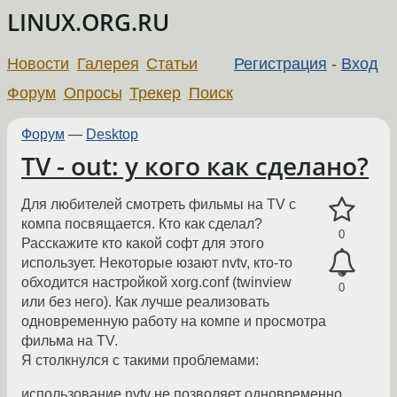
LINUX.ORG.RU
Новости
Галерея
Статьи
Регистрация
-
Вход
Форум
Опросы
Трекер
Поиск
Форум
—
Desktop
TV - out: у кого как сделано?
Для любителей смотреть фильмы на TV с
компа посвящается. Кто как сделал?
0
Расскажите кто какой софт для этого
использует. Некоторые юзают nvtv, кто-то
обходится настройкой xorg.conf (twinview
0
или без него). Как лучше реализовать
одновременную работу на компе и просмотра
фильма на TV.
Я столкнулся с такими проблемами:
использование nvtv не позволяет одновременно