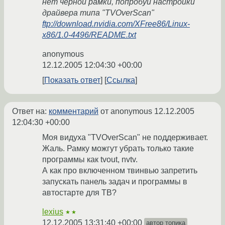
нет чёрной рамки, попробуй настройки
драйвера типа "TVOverScan"
ftp://download.nvidia.com/XFree86/Linux-
x86/1.0-4496/README.txt
anonymous
12.12.2005 12:04:30 +00:00
Показать ответ
Ссылка
Ответ на:
комментарий
от anonymous
12.12.2005
12:04:30 +00:00
Моя видуха "TVOverScan" не поддерживает.
Жаль. Рамку можгут убрать только такие
программы как tvout, nvtv.
А как про включенном твинвью запретить
запускать панель задач и программы в
автостарте для ТВ?
lexius
★★
12.12.2005 13:31:40 +00:00
автор топика