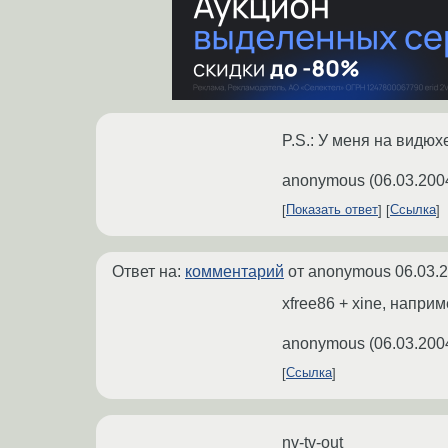
P.S.: У меня на видюх
anonymous
(
06.03.200
Показать ответ
Ссылка
Ответ на:
комментарий
от anonymous
06.03.
xfree86 + xine, напри
anonymous
(
06.03.200
Ссылка
nv-tv-out