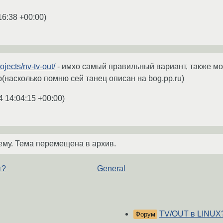
16:38 +00:00
)
ojects/nv-tv-out/
- имхо самый правильный вариант, также м
(насколько помню сей танец описан на bog.pp.ru)
4 14:04:15 +00:00
)
ему. Тема перемещена в архив.
т?
General
TV/OUT в LINUX
Форум