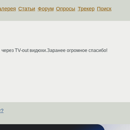
алерея
Статьи
Форум
Опросы
Трекер
Поиск
В через TV-out видюхи.Заранее огромное спасибо!
т?