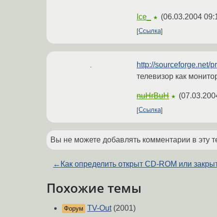
Ice_
(
06.03.2004 09:
★
Ссылка
http://sourceforge.net/pr
телевизор как монитор
nuHrBuH
(
07.03.200
★
Ссылка
Вы не можете добавлять комментарии в эту т
←
Как определить открыт CD-ROM или закры
Похожие темы
TV-Out
(2001)
Форум