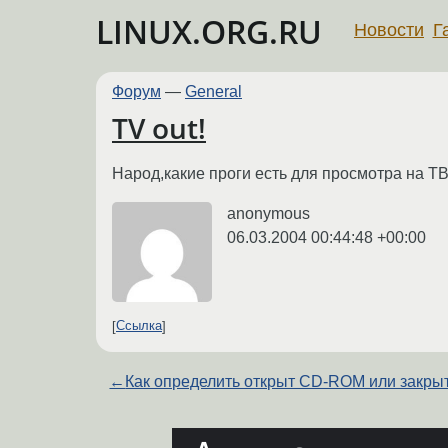
LINUX.ORG.RU
Новости
Г
Форум
—
General
TV out!
Народ,какие проги есть для просмотра на Т
anonymous
06.03.2004 00:44:48 +00:00
Ссылка
←
Как определить открыт CD-ROM или закры