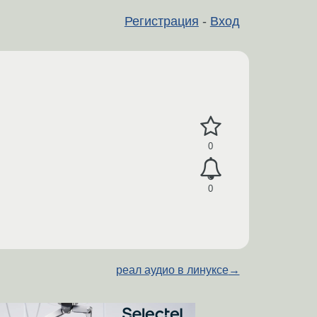
Регистрация
-
Вход
0
0
реал аудио в линуксе
→