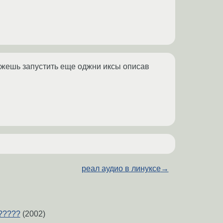
ожешь запустить еще оджни иксы описав
реал аудио в линуксе
→
?????
(2002)