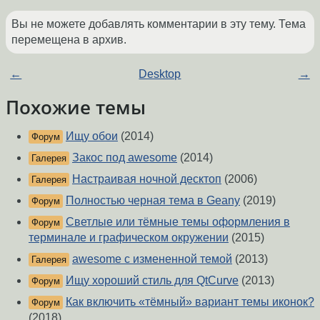
Вы не можете добавлять комментарии в эту тему. Тема
перемещена в архив.
←
Desktop
→
Похожие темы
Ищу обои
(2014)
Форум
Закос под awesome
(2014)
Галерея
Настраивая ночной десктоп
(2006)
Галерея
Полностью черная тема в Geany
(2019)
Форум
Светлые или тёмные темы оформления в
Форум
терминале и графическом окружении
(2015)
awesome с измененной темой
(2013)
Галерея
Ищу хороший стиль для QtCurve
(2013)
Форум
Как включить «тёмный» вариант темы иконок?
Форум
(2018)