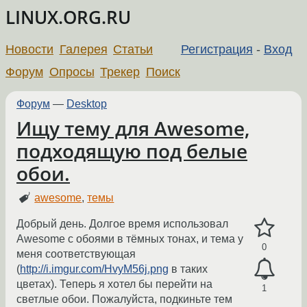
LINUX.ORG.RU
Новости
Галерея
Статьи
Регистрация
-
Вход
Форум
Опросы
Трекер
Поиск
Форум
—
Desktop
Ищу тему для Awesome,
подходящую под белые
обои.
awesome
,
темы
Добрый день. Долгое время использовал
Awesome с обоями в тёмных тонах, и тема у
0
меня соответствующая
(
http://i.imgur.com/HvyM56j.png
в таких
цветах). Теперь я хотел бы перейти на
1
светлые обои. Пожалуйста, подкиньте тем