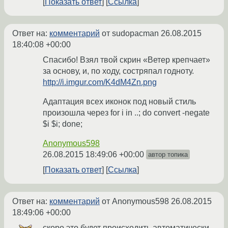
Показать ответ
Ссылка
Ответ на:
комментарий
от sudopacman
26.08.2015
18:40:08 +00:00
Спасибо! Взял твой скрин «Ветер крепчает»
за основу, и, по ходу, состряпал годноту.
http://i.imgur.com/K4dM4Zn.png
Адаптация всех иконок под новый стиль
произошла через for i in ..; do convert -negate
$i $i; done;
Anonymous598
26.08.2015 18:49:06 +00:00
автор топика
Показать ответ
Ссылка
Ответ на:
комментарий
от Anonymous598
26.08.2015
18:49:06 +00:00
скоро это будет происходить автоматически