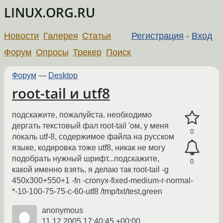
LINUX.ORG.RU
Новости
Галерея
Статьи
Регистрация
-
Вход
Форум
Опросы
Трекер
Поиск
Форум
—
Desktop
root-tail и utf8
подскажите, пожалуйста. необходимо
дергать текстовый фал root-tail 'ом, у меня
0
локаль utf-8, содержимое файла на русском
языке, кодировка тоже utf8, никак не могу
подобрать нужный шрифт...подскажите,
0
какой именно взять, я делаю так root-tail -g
450x300+550+1 -fn -cronyx-fixed-medium-r-normal-
*-10-100-75-75-c-60-utf8 /tmp/txt/test,green
anonymous
11.12.2005 17:40:45 +00:00