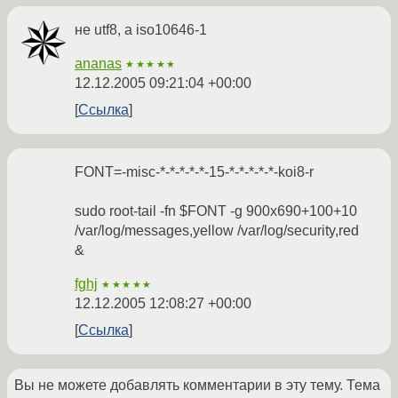
не utf8, а iso10646-1
ananas
★★★★★
12.12.2005 09:21:04 +00:00
Ссылка
FONT=-misc-*-*-*-*-*-15-*-*-*-*-*-koi8-r
sudo root-tail -fn $FONT -g 900x690+100+10
/var/log/messages,yellow /var/log/security,red
&
fghj
★★★★★
12.12.2005 12:08:27 +00:00
Ссылка
Вы не можете добавлять комментарии в эту тему. Тема