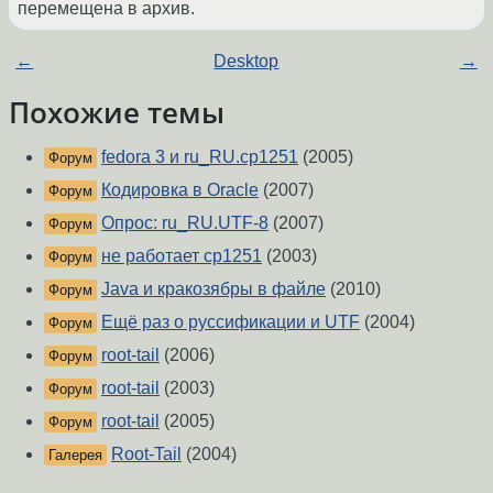
перемещена в архив.
←
Desktop
→
Похожие темы
fedora 3 и ru_RU.cp1251
(2005)
Форум
Кодировка в Oracle
(2007)
Форум
Опрос: ru_RU.UTF-8
(2007)
Форум
не работает cp1251
(2003)
Форум
Java и кракозябры в файле
(2010)
Форум
Ещё раз о руссификации и UTF
(2004)
Форум
root-tail
(2006)
Форум
root-tail
(2003)
Форум
root-tail
(2005)
Форум
Root-Tail
(2004)
Галерея