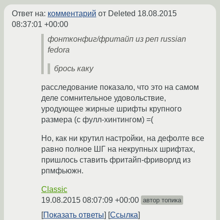
Ответ на:
комментарий
от Deleted
18.08.2015
08:37:01 +00:00
фонтконфиг/фритайп из реп russian
fedora
брось каку
расследование показало, что это на самом
деле сомнительное удовольствие,
уродующее жирные шрифты крупного
размера (с фулл-хинтингом) =(
Но, как ни крутил настройки, на дефолте все
равно полное ШГ на некрупных шрифтах,
пришлось ставить фритайп-фриворлд из
рпмфьюжн.
Classic
19.08.2015 08:07:09 +00:00
автор топика
Показать ответы
Ссылка