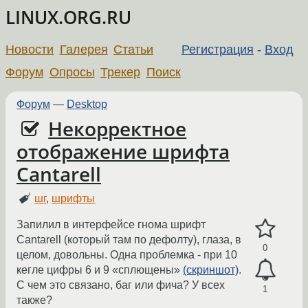
LINUX.ORG.RU
Новости
Галерея
Статьи
Регистрация
-
Вход
Форум
Опросы
Трекер
Поиск
Форум
—
Desktop
Некорректное
отображение шрифта
Cantarell
шг
,
шрифты
Запилил в интерфейсе гнома шрифт
Cantarell (который там по дефолту), глаза, в
0
целом, довольны. Одна проблемка - при 10
кегле цифры 6 и 9 «сплющены»
(скриншот)
.
С чем это связано, баг или фича? У всех
1
также?