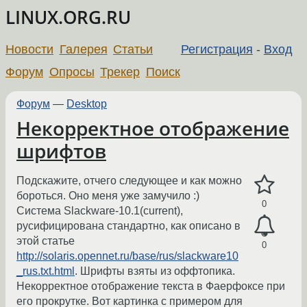
LINUX.ORG.RU
Новости
Галерея
Статьи
Регистрация
-
Вход
Форум
Опросы
Трекер
Поиск
Форум
—
Desktop
Некорректное отображение
шрифтов
Подскажите, отчего следующее и как можно
бороться. Оно меня уже замучило :)
0
Система Slackware-10.1(current),
русифицирована стандартно, как описано в
этой статье
0
http://solaris.opennet.ru/base/rus/slackware10
_rus.txt.html
. Шрифты взяты из оффтопика.
Некорректное отображение текста в Фаерфоксе при
его прокрутке. Вот картинка с примером для