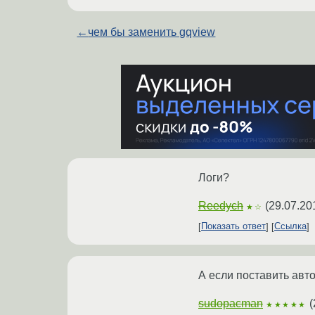
←
чем бы заменить gqview
Логи?
Reedych
(
29.07.20
★☆
Показать ответ
Ссылка
А если поставить авт
sudopacman
(
★★★★★