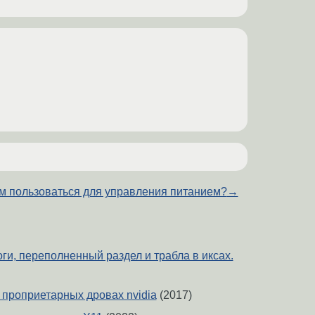
м пользоваться для управления питанием?
→
ги, переполненный раздел и трабла в иксах.
 проприетарных дровах nvidia
(2017)