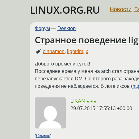
LINUX.ORG.RU
Новости
Г
Форум
—
Desktop
Странное поведение li
cinnamon
,
lightdm
,
x
Доброго времени суток!
Последнее время у меня на arch стал странно
перезапускается DM. Со второго раза заходит.
поведения не наблюдается. В логе иксов (
ht
LIKAN
★★★
29.07.2015 17:55:13 +00:00
Ссылка