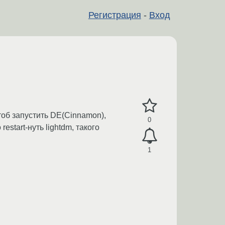
Регистрация
-
Вход
чтоб запустить DE(Cinnamon),
0
estart-нуть lightdm, такого
1