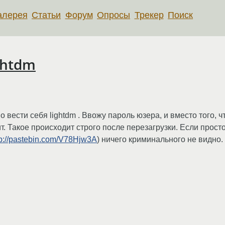
алерея
Статьи
Форум
Опросы
Трекер
Поиск
ghtdm
 вести себя lightdm . Ввожу пароль юзера, и вместо того, 
 Такое происходит строго после перезагрузки. Если просто r
tp://pastebin.com/V78Hjw3A
) ничего криминального не видно.