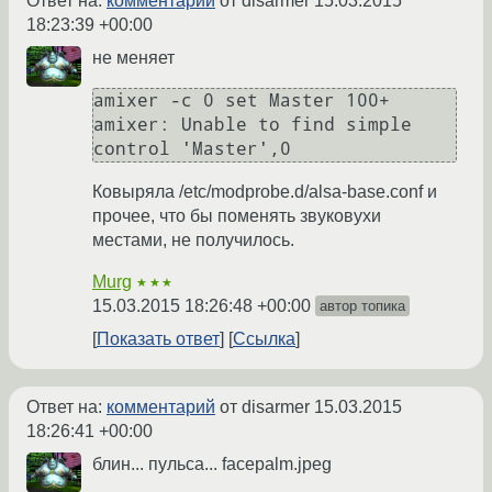
Ответ на:
комментарий
от disarmer
15.03.2015
18:23:39 +00:00
не меняет
amixer -c 0 set Master 100+

amixer: Unable to find simple 
Ковыряла /etc/modprobe.d/alsa-base.conf и
прочее, что бы поменять звуковухи
местами, не получилось.
Murg
★★★
15.03.2015 18:26:48 +00:00
автор топика
Показать ответ
Ссылка
Ответ на:
комментарий
от disarmer
15.03.2015
18:26:41 +00:00
блин... пульса... facepalm.jpeg