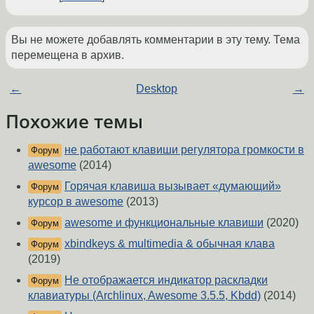
Вы не можете добавлять комментарии в эту тему. Тема
перемещена в архив.
←
Desktop
→
Похожие темы
не работают клавиши регулятора громкости в
Форум
awesome
(2014)
Горячая клавиша вызывает «думающий»
Форум
курсор в awesome
(2013)
awesome и функциональные клавиши
(2020)
Форум
xbindkeys & multimedia & обычная клава
Форум
(2019)
Не отображается индикатор раскладки
Форум
клавиатуры (Archlinux, Awesome 3.5.5, Kbdd)
(2014)