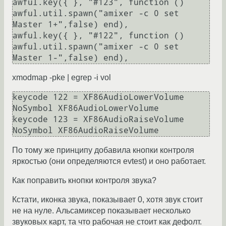
awful.key({ }, "#123", function () 
awful.util.spawn("amixer -c 0 set 
Master 1+",false) end),

awful.key({ }, "#122", function () 
awful.util.spawn("amixer -c 0 set 
xmodmap -pke | egrep -i vol
keycode 122 = XF86AudioLowerVolume 
NoSymbol XF86AudioLowerVolume

keycode 123 = XF86AudioRaiseVolume 
По тому же принципу добавила кнопки контроля
яркостью (они определяются evtest) и оно работает.
Как поправить кнопки контроля звука?
Кстати, иконка звука, показывает 0, хотя звук стоит
не на нуле. Альсамиксер показывает несколько
звуковых карт, та что рабочая не стоит как дефолт.