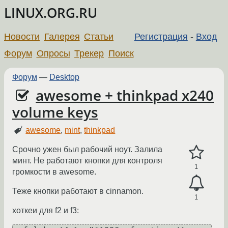
LINUX.ORG.RU
Новости
Галерея
Статьи
Регистрация
-
Вход
Форум
Опросы
Трекер
Поиск
Форум
—
Desktop
awesome + thinkpad x240
volume keys
awesome
,
mint
,
thinkpad
Cрочно ужен был рабочий ноут. Залила
минт. Не работают кнопки для контроля
1
громкости в awesome.
Теже кнопки работают в cinnamon.
1
хоткеи для f2 и f3: