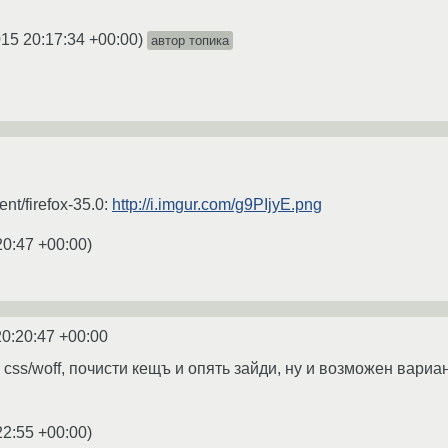
015 20:17:34 +00:00
)
автор топика
nt/firefox-35.0:
http://i.imgur.com/g9PIjyE.png
20:47 +00:00
)
20:20:47 +00:00
ss/woff, почисти кещъ и опять зайди, ну и возможен вариан
22:55 +00:00
)