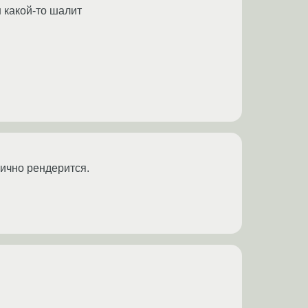
 какой-то шалит
ично рендерится.