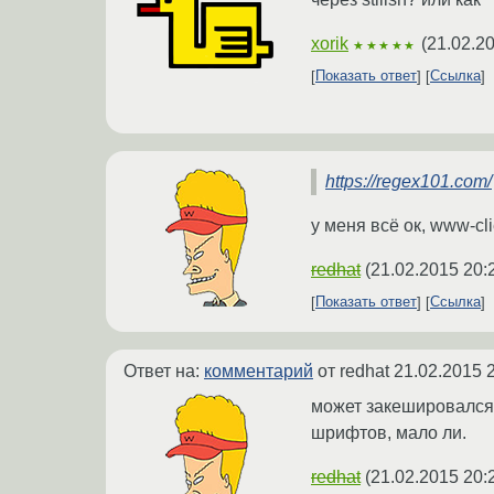
xorik
(
21.02.2
★★★★★
Показать ответ
Ссылка
https://regex101.com/
у меня всё ок, www-clie
redhat
(
21.02.2015 20:
Показать ответ
Ссылка
Ответ на:
комментарий
от redhat
21.02.2015 
может закешировался c
шрифтов, мало ли.
redhat
(
21.02.2015 20: