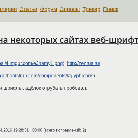
алерея
Статьи
Форум
Опросы
Трекер
Поиск
т на некоторых сайтах веб-шриф
ps://i.imgur.com/eJnamyL.png
),
http://zenrus.ru/
//getbootstrap.com/components/#glyphicons
)
и шрифты, адблок отрубать пробовал.
4.2016 19:28:51 +00:00
(всего исправлений: 2)