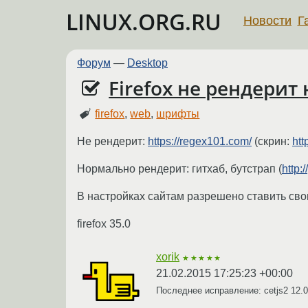
LINUX.ORG.RU
Новости
Г
Форум
—
Desktop
Firefox не рендери
firefox
,
web
,
шрифты
Не рендерит:
https://regex101.com/
(скрин:
htt
Нормально рендерит: гитхаб, бутстрап (
http:
В настройках сайтам разрешено ставить сво
firefox 35.0
xorik
★★★★★
21.02.2015 17:25:23 +00:00
Последнее исправление: cetjs2
12.0