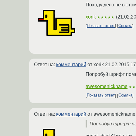
Походу дело не в это
xorik
(
21.02.2
★★★★★
Показать ответ
Ссылка
Ответ на:
комментарий
от xorik
21.02.2015 17
Попробуй шрифт помен
awesomenickname
★★
Показать ответ
Ссылка
Ответ на:
комментарий
от awesomenicknam
Попробуй шрифт п
через stilish? или как