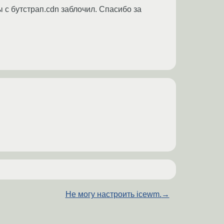
 с бутстрап.cdn заблочил. Спасибо за
Не могу настроить icewm.
→