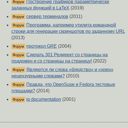
Построение графиков параметрически
Форум
заданных функций в LaTeX
(2019)
сервер терминалов
(2011)
Форум
Программа, например утилита командной
Форум
строки для генерации скриншотов по заданному URL
(2013)
протокол GRE
(2004)
Форум
Сделать 301 Редирект со страницы на
Форум
поддомен и со страницы на страницу!
(2022)
Являются ли слова «блядство» и «хрен»
Форум
нецензурными словами?
(2010)
Правда, что OpenSuse и Fedora тестовые
Форум
площадки?
(2014)
ip documentation
(2001)
Форум